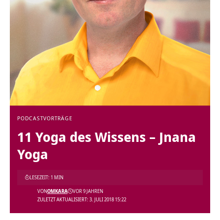
PODCAST
VORTRÄGE
11 Yoga des Wissens – Jnana
Yoga
LESEZEIT: 1 MIN
VON
OMKARA
VOR 9 JAHREN
ZULETZT AKTUALISIERT: 3. JULI 2018 15:22