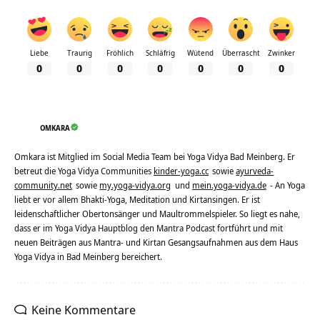
Liebe
Traurig
Fröhlich
Schläfrig
Wütend
Überrascht
Zwinker
0
0
0
0
0
0
0
OMKARA
Omkara ist Mitglied im Social Media Team bei Yoga Vidya Bad Meinberg. Er
betreut die Yoga Vidya Communities
kinder-yoga.cc
sowie
ayurveda-
community.net
sowie
my.yoga-vidya.org
und
mein.yoga-vidya.de
- An Yoga
liebt er vor allem Bhakti-Yoga, Meditation und Kirtansingen. Er ist
leidenschaftlicher Obertonsänger und Maultrommelspieler. So liegt es nahe,
dass er im Yoga Vidya Hauptblog den Mantra Podcast fortführt und mit
neuen Beiträgen aus Mantra- und Kirtan Gesangsaufnahmen aus dem Haus
Yoga Vidya in Bad Meinberg bereichert.
Keine Kommentare