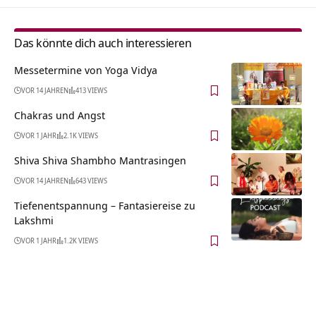
Das könnte dich auch interessieren
Messetermine von Yoga Vidya
VOR 14 JAHREN
413 VIEWS
Chakras und Angst
VOR 1 JAHR
2.1K VIEWS
Shiva Shiva Shambho Mantrasingen
VOR 14 JAHREN
643 VIEWS
Tiefenentspannung – Fantasiereise zu
Lakshmi
VOR 1 JAHR
1.2K VIEWS