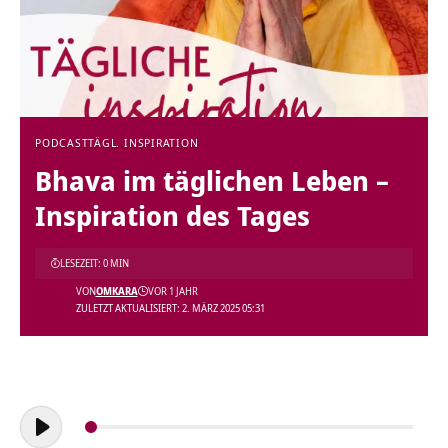
PODCAST
TÄGL. INSPIRATION
Bhava im täglichen Leben –
Inspiration des Tages
LESEZEIT: 0 MIN
VON
OMKARA
VOR 1 JAHR
ZULETZT AKTUALISIERT: 2. MÄRZ 2025 05:31
Audio-
Player