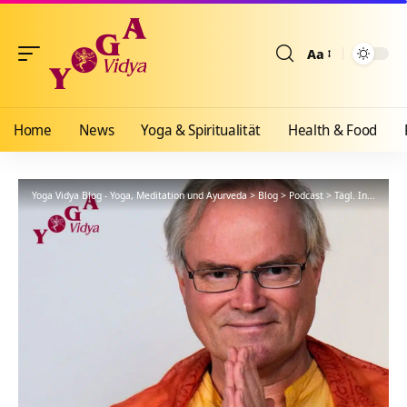
Aa
Größenänderun
Home
News
Yoga & Spiritualität
Health & Food
Yoga Vidya Blog - Yoga, Meditation und Ayurveda
>
Blog
>
Podcast
>
Tägl. Inspiration