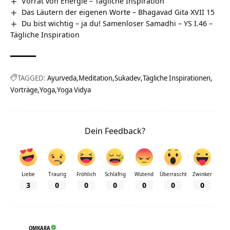
Vorrat von Energie – Tägliche Inspiration
Das Läutern der eigenen Worte – Bhagavad Gita XVII 15
Du bist wichtig – ja du! Samenloser Samadhi – YS I.46 –
Tägliche Inspiration
TAGGED:
Ayurveda
Meditation
Sukadev
Tägliche Inspirationen
Vorträge
Yoga
Yoga Vidya
Dein Feedback?
Liebe
Traurig
Fröhlich
Schläfrig
Wütend
Überrascht
Zwinker
3
0
0
0
0
0
0
OMKARA