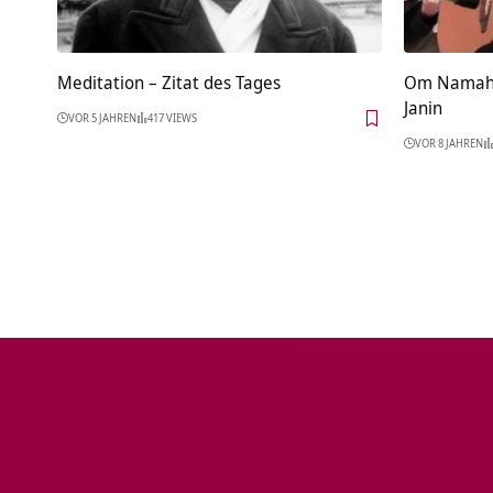
Meditation – Zitat des Tages
Om Namah S
Janin
VOR 5 JAHREN
417 VIEWS
VOR 8 JAHREN