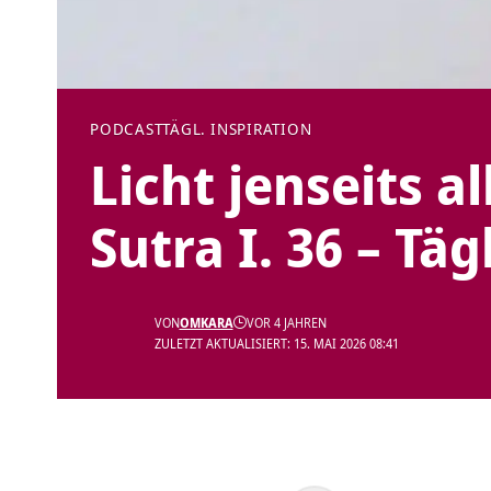
PODCAST
TÄGL. INSPIRATION
Licht jenseits a
Sutra I. 36 – Tä
VON
OMKARA
VOR 4 JAHREN
ZULETZT AKTUALISIERT: 15. MAI 2026 08:41