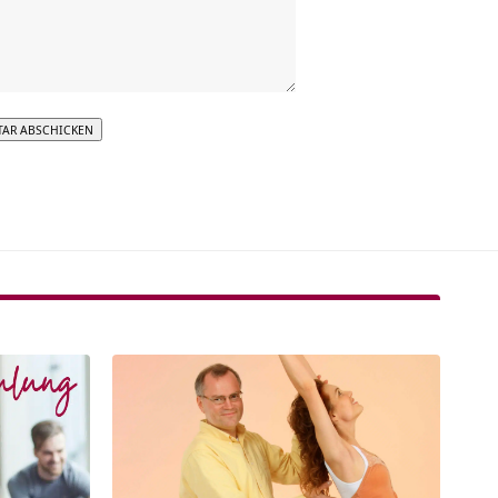
tive: