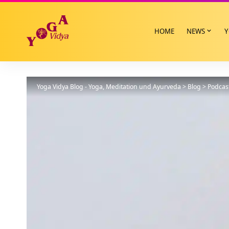
HOME
NEWS
Y
Yoga Vidya Blog - Yoga, Meditation und Ayurveda
>
Blog
>
Podcas