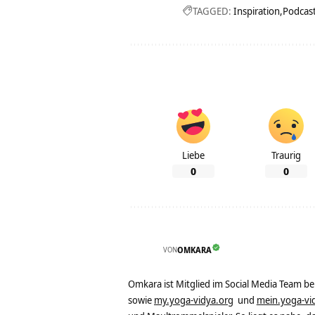
TAGGED:
Inspiration
Podcas
Liebe
Traurig
0
0
VON
OMKARA
Omkara ist Mitglied im Social Media Team b
sowie
my.yoga-vidya.org
und
mein.yoga-vi