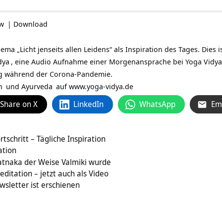
ow
|
Download
a „Licht jenseits allen Leidens“ als Inspiration des Tages. Dies 
dya
, eine Audio Aufnahme einer Morgenansprache bei
Yoga Vidy
g während der Corona-Pandemie.
n
und
Ayurveda
auf
www.yoga-vidya.de
Share on X
LinkedIn
WhatsApp
Em
rtschritt – Tägliche Inspiration
ation
tnaka der Weise Valmiki wurde
ditation – jetzt auch als Video
sletter ist erschienen