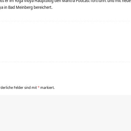
dass er im Yoga Vidya Hauptblog den Mantra Podcast fortführt und mit neue
 in Bad Meinberg bereichert.
rderliche Felder sind mit
*
markiert.