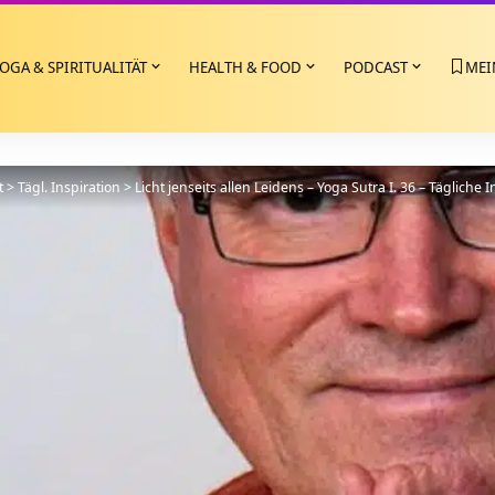
OGA & SPIRITUALITÄT
HEALTH & FOOD
PODCAST
MEI
t
>
Tägl. Inspiration
>
Licht jenseits allen Leidens – Yoga Sutra I. 36 – Tägliche I