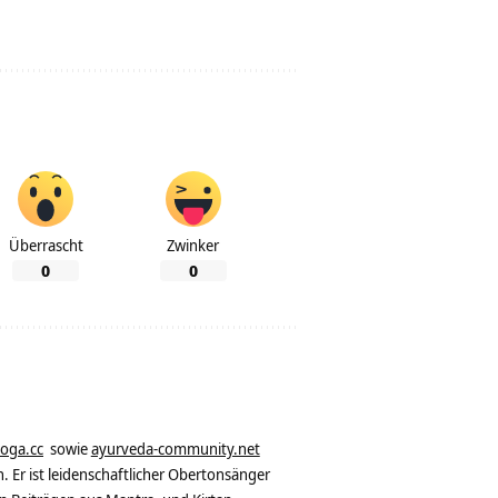
Überrascht
Zwinker
0
0
yoga.cc
sowie
ayurveda-community.net
. Er ist leidenschaftlicher Obertonsänger