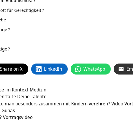
t im Buddhismus?
?
tt für Gerechtigkeit
?
ebe
tige
?
tige
?
Share on X
LinkedIn
WhatsApp
Em
be im Kontext Medizin
entfalte Deine Talente
lte man besonders zusammen mit Kindern verehren? Video Vor
3 Gunas
? Vortragsvideo