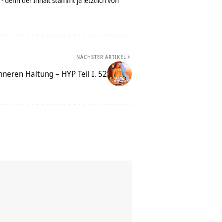
denn der Inhalt stammt ja letztlich von
NÄCHSTER ARTIKEL
neren Haltung – HYP Teil I. 52