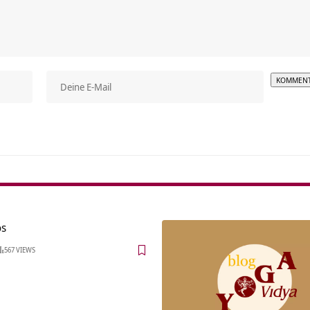
Alterna
os
567 VIEWS