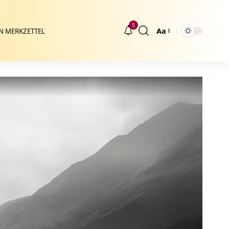
5
Aa
N MERKZETTEL
Größenänderung