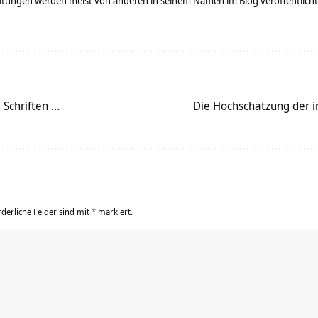
tungen werden meist von anderen in seinem Namen im Blog veröffentlicht - 
 Schriften …
Die Hochschätzung der in
rderliche Felder sind mit
*
markiert.