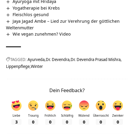
Ayuryoga mit Hridaya
Yogatherapie bei Krebs
Fleischlos gesund
Jaya Jagad Ambe – Lied zur Verehrung der göttlichen
Weltenmutter
Wie vegan zunehmen? Video
TAGGED:
Ayurveda
Dr. Devendra
Dr. Devendra Prasad Mishra
Lippenpflege
Winter
Dein Feedback?
Liebe
Traurig
Fröhlich
Schläfrig
Wütend
Überrascht
Zwinker
3
0
0
0
0
0
0