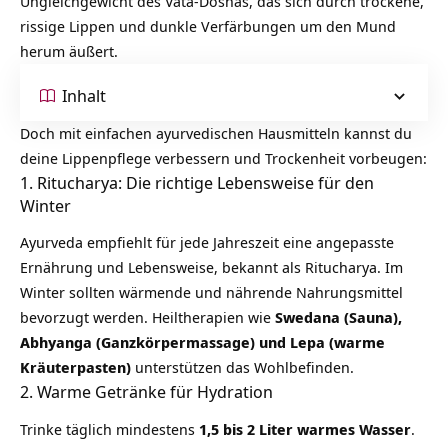
Ungleichgewicht des Vata-Doshas, das sich durch trockene,
rissige Lippen und dunkle Verfärbungen um den Mund
herum äußert.
Inhalt
Doch mit einfachen ayurvedischen Hausmitteln kannst du
deine Lippenpflege verbessern und Trockenheit vorbeugen:
1. Ritucharya: Die richtige Lebensweise für den
Winter
Ayurveda empfiehlt für jede Jahreszeit eine angepasste
Ernährung und Lebensweise, bekannt als
Ritucha
rya
. Im
Winter sollten wärmende und nährende Nahrungsmittel
bevorzugt werden. Heiltherapien wie
Swedana (Sauna),
Abhyanga
(Ganzkörpermassage) und Lepa (warme
Kräuterpasten)
unterstützen das Wohlbefinden.
2. Warme Getränke für Hydration
Trinke täglich mindestens
1,5 bis 2 Liter warmes Wasser
.