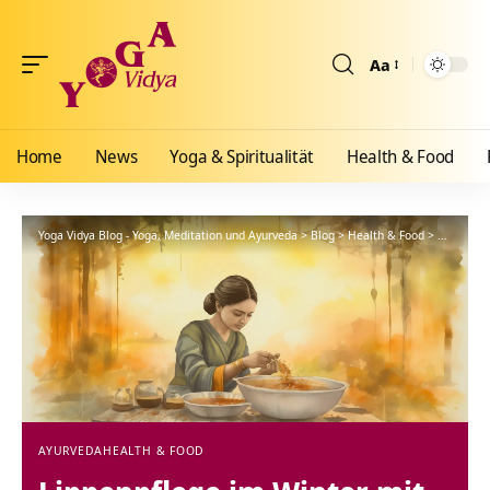
Aa
Größenänderun
Home
News
Yoga & Spiritualität
Health & Food
Yoga Vidya Blog - Yoga, Meditation und Ayurveda
>
Blog
>
Health & Food
>
Ayurveda
AYURVEDA
HEALTH & FOOD