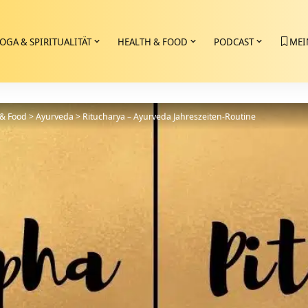
OGA & SPIRITUALITÄT
HEALTH & FOOD
PODCAST
MEI
 & Food
>
Ayurveda
>
Ritucharya – Ayurveda Jahreszeiten-Routine