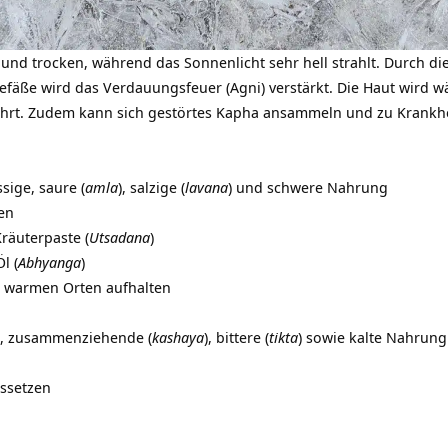
t und trocken, während das Sonnenlicht sehr hell strahlt. Durch 
fäße wird das Verdauungsfeuer (
Agni
) verstärkt. Die Haut wird
rt. Zudem kann sich gestörtes Kapha ansammeln und zu Krankhe
ssige,
saure
(
amla
), salzige (
lavana
) und schwere Nahrung
en
räuterpaste (
Utsadana
)
l (
Abhyanga
)
 warmen Orten aufhalten
), zusammenziehende (
kashaya
), bittere (
tikta
) sowie kalte Nahrung
ssetzen