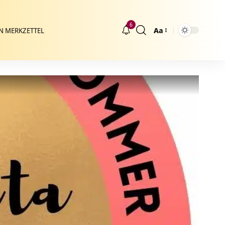
6
Aa
N MERKZETTEL
Größenänderung