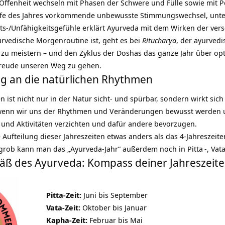
d Offenheit wechseln mit Phasen der Schwere und
Fülle
sowie mit P
ufe des Jahres vorkommende unbewusste Stimmungswechsel, unter
ts-/Unfähigkeitsgefühle erklärt Ayurveda mit dem Wirken der ve
rvedische Morgenroutine ist, geht es bei
Ritucharya
, der ayurvedi
s zu meistern – und den Zyklus der Doshas das ganze Jahr über opti
freude unseren Weg zu gehen.
g an die natürlichen Rhythmen
n ist nicht nur in der Natur sicht- und spürbar, sondern wirkt sic
l, wenn wir uns der Rhythmen und Veränderungen bewusst werden 
und Aktivitäten verzichten und dafür andere bevorzugen.
e Aufteilung dieser Jahreszeiten etwas anders als das 4-Jahreszei
z grob kann man das „Ayurveda-Jahr“ außerdem noch in
Pitta
-,
Vat
äß des Ayurveda: Kompass deiner Jahreszeit
Pitta-Zeit:
Juni bis September
Vata-Zeit:
Oktober bis Januar
Kapha-Zeit:
Februar bis Mai