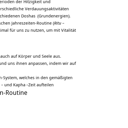
erioden der Hitzigkeit und
schiedliche Verdauungsaktivitäten
rschiedenen
Doshas
(Grundenergien).
schen Jahreszeiten-Routine (
Ritu
–
mal für uns zu nutzen, um mit Vitalität
h auch auf Körper und Seele aus.
und uns ihnen anpassen, indem wir auf
ten-System, welches in den gemäßigten
a
– und
Kapha
–
Zeit aufteilen
en-Routine