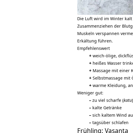
Die Luft wird im Winter kal
Zusammenziehen der Blutge
Muskeln verspannen vermeh
Erkältung führen.
Empfehlenswert
+
weich-ölige, dickflü
+
heißes Wasser trink
+
Massage mit einer K
+
Selbstmassage mit Ö
+
warme Kleidung, an
Weniger gut:
–
zu viel scharfe (
katu
–
kalte Getränke
–
sich kaltem Wind au
–
tagsüber schlafen
Frühling: Vasanta