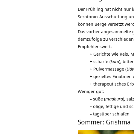
Der Frühling hat nicht nur
Serotonin-Ausschüttung u
können Berge versetzt wer
Das vorher angesammelte ges
demzufolge zu verschieden
Empfehlenswert:
+
Gerichte wie Reis,
+
scharfe (
katu
), bitter
+
Pulvermassage (
Udv
+
gezieltes Einatmen 
+
therapeutisches Erb
Weniger gut:
–
süße (
madhura
), sal
–
ölige, fettige und s
–
tagsüber schlafen
Sommer: Grishma