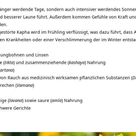
 länger werdende Tage, sondern auch intensiver werdendes Sonnen
nd besserer Laune führt. Außerdem kommen Gefühle von
Kraft un
den.
törte Kapha wird im Frühling verflüssigt, was dazu führt, dass A
en Krankheiten oder einer Verschlimmerung der im Winter ents
 Mungbohnen und Linsen
e (
tikta
) und zusammenziehende (
kashaya
) Nahrung
artana
)
von Rauch aus medizinisch wirksamen pflanzlichen Substanzen (
D
rechen (
Vamana
)
zige (
lavana
) sowie saure (
amla
) Nahrung
chwere Gerichte