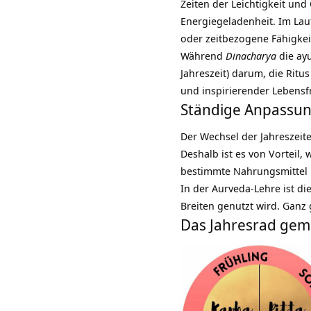
Zeiten der Leichtigkeit un
Energiegeladenheit. Im La
oder zeitbezogene Fähigkei
Während
Dinacharya
die ayu
Jahreszeit) darum, die Ritu
und inspirierender Lebens
Ständige Anpassun
Der Wechsel der Jahreszeite
Deshalb ist es von Vortei
bestimmte
Nahrungsmittel
In der Aurveda-Lehre ist di
Breiten genutzt wird. Gan
Das Jahresrad gem