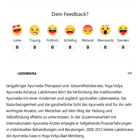
Dein Feedback?
Liebe
Traurig
Fröhlich
Schläfrig
Wütend
Überrascht
Zwinker
0
0
0
0
0
0
0
LAKSHMANA
langjähriger Ayurveda-Therapeut und -Gesundheitsberater, Yoga Vidya
Ayurveda-Acharya. Lakshmana lehrt die Verbindung des traditionellen
Ayurveda mit einer modernen und zugleich spirituellen Lebensweise. Die
Naturbezogenheit und die ganzheitliche Sicht des Ayurveda sind für ihn sehr
wichtigste Ansätze, um Menschen auf dem Weg der Heilung und
Selbstfindung effektiv zu unterstützen. In der Zusammenarbeit mit
internationalen Ayurveda-Ärzten erlangte er tiefgehende Praxiserfahrungen
in individuellen Behandlungen und Beratungen. 2005-2012 leitete Lakshmana
die Ayurveda Oase in Yoga Vidya Bad Meinberg.