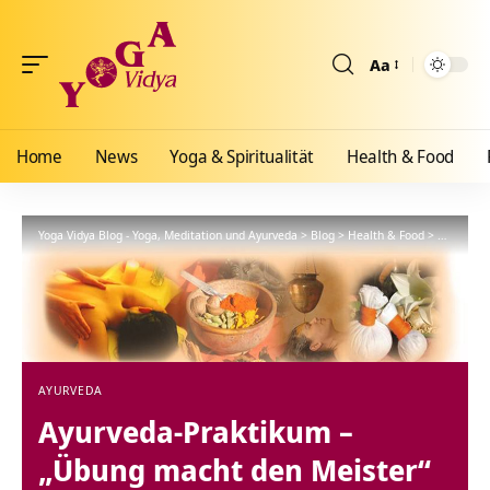
Aa
Größenänderun
Home
News
Yoga & Spiritualität
Health & Food
Yoga Vidya Blog - Yoga, Meditation und Ayurveda
>
Blog
>
Health & Food
>
Ayurveda
AYURVEDA
Ayurveda-Praktikum –
„Übung macht den Meister“