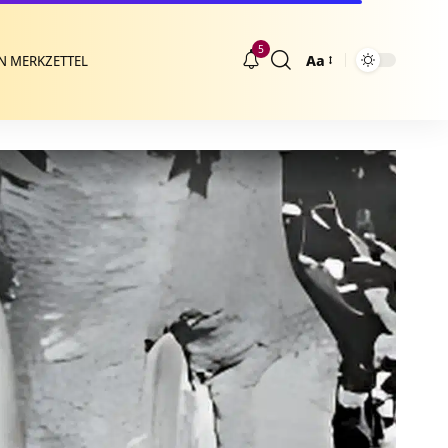
5
Aa
N MERKZETTEL
Größenänderung