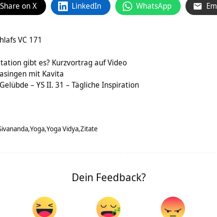
Share on X
LinkedIn
WhatsApp
Em
chlafs VC 171
ation gibt es? Kurzvortrag auf Video
asingen mit Kavita
Gelübde – YS II. 31 – Tägliche Inspiration
Sivananda
Yoga
Yoga Vidya
Zitate
Dein Feedback?