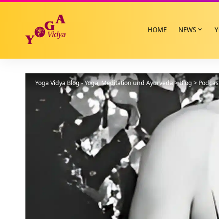
HOME
NEWS
Y
Yoga Vidya Blog - Yoga, Meditation und Ayurveda
>
Blog
>
Podcas