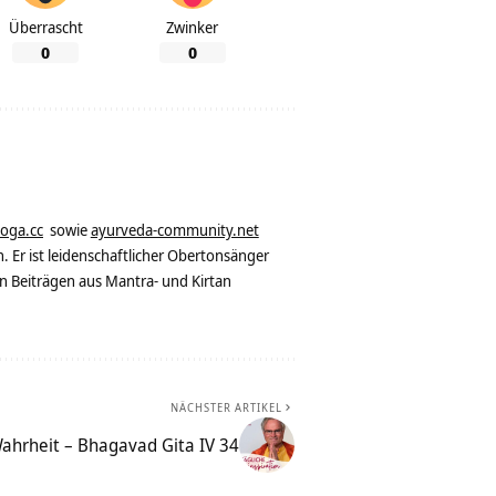
Überrascht
Zwinker
0
0
yoga.cc
sowie
ayurveda-community.net
. Er ist leidenschaftlicher Obertonsänger
n Beiträgen aus Mantra- und Kirtan
NÄCHSTER ARTIKEL
ahrheit – Bhagavad Gita IV 34