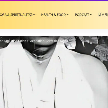
OGA & SPIRITUALITÄT
HEALTH & FOOD
PODCAST
MEI
t
>
Tägl. Inspiration
>
Meditation – Zitat des Tages