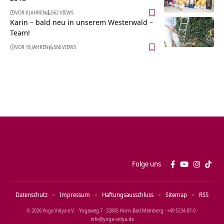
VOR 8 JAHREN
562 VIEWS
Karin – bald neu in unserem Westerwald –
Team!
VOR 18 JAHREN
566 VIEWS
Folge uns
Datenschutz
Impressum
Haftungsausschluss
Sitemap
RSS
© 2026 Yoga Vidya e.V. · Yogaweg 7 · 32805 Horn‑Bad Meinberg · +49 5234 87‑0 ·
info@yoga‑vidya.de