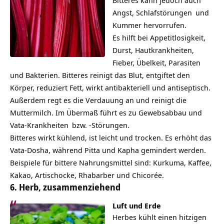
Bitteres kann jedoch auch
Angst,
Schlafstörungen
und
Kummer hervorrufen.
Es hilft bei Appetitlosigkeit,
Durst, Hautkrankheiten,
Fieber, Übelkeit, Parasiten
und Bakterien. Bitteres reinigt das Blut, entgiftet den
Körper, reduziert Fett, wirkt antibakteriell und antiseptisch.
Außerdem regt es die Verdauung an und reinigt die
Muttermilch. Im Übermaß führt es zu Gewebsabbau und
Vata-
Krankheiten
bzw. -Störungen.
Bitteres wirkt kühlend, ist leicht und trocken. Es erhöht das
Vata-Dosha, während Pitta und Kapha gemindert werden.
Beispiele für bittere Nahrungsmittel sind:
Kurkuma
, Kaffee,
Kakao, Artischocke, Rhabarber und Chicorée.
6. Herb, zusammenziehend
Luft und Erde
Herbes kühlt einen hitzigen