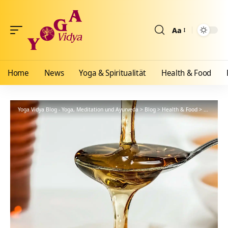
Aa
Größenänderun
Home
News
Yoga & Spiritualität
Health & Food
Yoga Vidya Blog - Yoga, Meditation und Ayurveda
>
Blog
>
Health & Food
>
Ayurveda