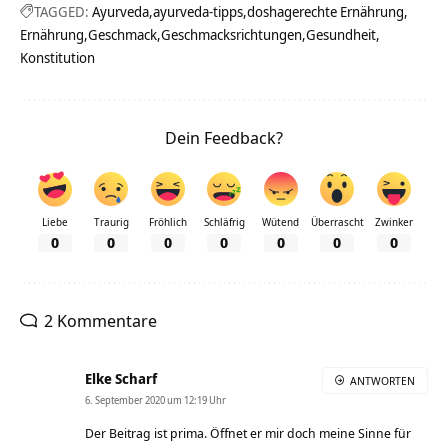
TAGGED:
Ayurveda
ayurveda-tipps
doshagerechte Ernährung
Ernährung
Geschmack
Geschmacksrichtungen
Gesundheit
Konstitution
Dein Feedback?
Liebe
Traurig
Fröhlich
Schläfrig
Wütend
Überrascht
Zwinker
0
0
0
0
0
0
0
2 Kommentare
Elke Scharf
ANTWORTEN
6. September 2020 um 12:19 Uhr
Der Beitrag ist prima. Öffnet er mir doch meine Sinne für