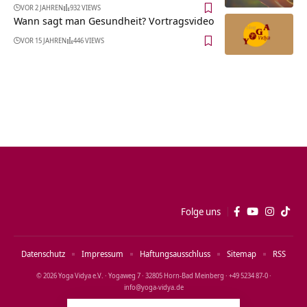
VOR 2 JAHREN
932 VIEWS
Wann sagt man Gesundheit? Vortragsvideo
VOR 15 JAHREN
446 VIEWS
Folge uns
Datenschutz
Impressum
Haftungsausschluss
Sitemap
RSS
© 2026 Yoga Vidya e.V. · Yogaweg 7 · 32805 Horn‑Bad Meinberg · +49 5234 87‑0 ·
info@yoga‑vidya.de