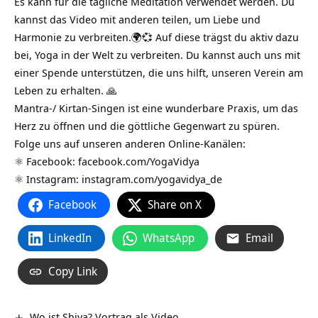
Es kann für die tägliche Meditation verwendet werden. Du
kannst das Video mit anderen teilen, um Liebe und
Harmonie zu verbreiten.🌍💞 Auf diese trägst du aktiv dazu
bei, Yoga in der Welt zu verbreiten. Du kannst auch uns mit
einer Spende unterstützen, die uns hilft, unseren Verein am
Leben zu erhalten. 🙏
Mantra-/ Kirtan-Singen ist eine wunderbare Praxis, um das
Herz zu öffnen und die göttliche Gegenwart zu spüren.
Folge uns auf unseren anderen Online-Kanälen:
⚛️ Facebook:
facebook.com/YogaVidya
⚛️ Instagram:
instagram.com/yogavidya_de
Facebook
Share on X
LinkedIn
WhatsApp
Email
Copy Link
Wo ist Shiva? Vortrag als Video