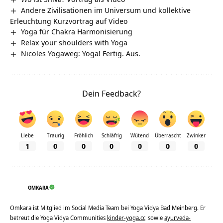
Andere Zivilisationen im Universum und kollektive
Erleuchtung Kurzvortrag auf Video
Yoga für Chakra Harmonisierung
Relax your shoulders with Yoga
Nicoles Yogaweg: Yoga! Fertig. Aus.
Dein Feedback?
Liebe
Traurig
Fröhlich
Schläfrig
Wütend
Überrascht
Zwinker
1
0
0
0
0
0
0
OMKARA
Omkara ist Mitglied im Social Media Team bei Yoga Vidya Bad Meinberg. Er
betreut die Yoga Vidya Communities
kinder-yoga.cc
sowie
ayurveda-