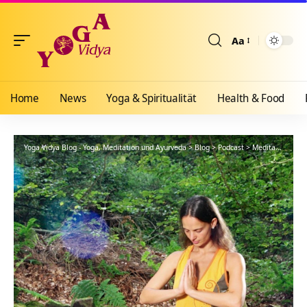
Aa
Größenänderun
Home
News
Yoga & Spiritualität
Health & Food
Yoga Vidya Blog - Yoga, Meditation und Ayurveda
>
Blog
>
Podcast
>
Meditation Ferien