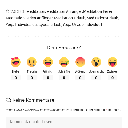
TAGGED:
Meditation
Meditation Anfänger
Meditation Ferien
Meditation Ferien Anfänger
Meditation Urlaub
Meditationsurlaub
Yoga Individualgast
yoga urlaub
Yoga Urlaub individuell
Dein Feedback?
Liebe
Traurig
Fröhlich
Schläfrig
Wütend
Überrascht
Zwinker
0
0
0
0
0
0
0
Keine Kommentare
Deine E-Mail-Adresse wird nicht veröffentlicht.
Erforderliche Felder sind mit
*
markiert.