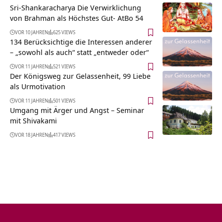
Sri-Shankaracharya Die Verwirklichung
von Brahman als Höchstes Gut- AtBo 54
VOR 10 JAHREN
625 VIEWS
134 Berücksichtige die Interessen anderer
– „sowohl als auch“ statt „entweder oder“
VOR 11 JAHREN
521 VIEWS
Der Königsweg zur Gelassenheit, 99 Liebe
als Urmotivation
VOR 11 JAHREN
501 VIEWS
Umgang mit Ärger und Angst – Seminar
mit Shivakami
VOR 18 JAHREN
417 VIEWS