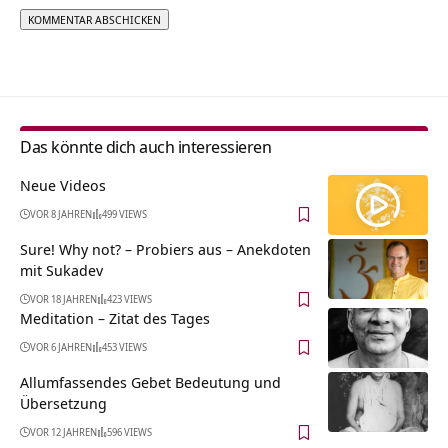
Alternative:
Das könnte dich auch interessieren
Neue Videos
VOR 8 JAHREN
499 VIEWS
Sure! Why not? – Probiers aus – Anekdoten
mit Sukadev
VOR 18 JAHREN
423 VIEWS
Meditation – Zitat des Tages
VOR 6 JAHREN
453 VIEWS
Allumfassendes Gebet Bedeutung und
Übersetzung
VOR 12 JAHREN
596 VIEWS