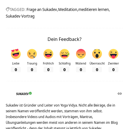
TAGGED:
Frage an Sukadev
Meditation
meditieren lernen
Sukadev Vortrag
Dein Feedback?
Liebe
Traurig
Fröhlich
Schläfrig
Wütend
Überrascht
Zwinker
0
0
0
0
0
0
0
SUKADEV
Sukadev ist Gründer und Leiter von Yoga Vidya. Nicht alle Beiräge, die in
seinem Namen veröffentlicht werden, stammen von ihm selbst.
Insbesondere Videos und Audios mit Vorträgen, Mantras,
Übungsanleitungen werden meist von anderen in seinem Namen im Blog
veröffentlicht - denn der Inhalt stammt ja letztlich von Sukadev