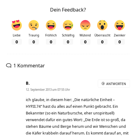
Dein Feedback?
Liebe
Traurig
Fröhlich
Schläfrig
Wütend
Überrascht
Zwinker
0
0
0
0
0
0
0
1 Kommentar
B.
ANTWORTEN
12. September 2013 um 07:55 Uhr
ich glaube, in diesem hier: „Die natürliche Einheit –
HYP.II.74“ hast du alles auf einen Punkt gebracht. Ein
Bekannter (so ein Naturbursche, eher unspirituell)
verwendet dafür ein gutes Wort: „Die Erde ist so groß, da
stehen Bäume und Berge herum und wir Menschen und
die Käfer krabbeln darauf herum. Es kommt darauf an, mit