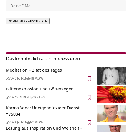
Alternative:
Das könnte dich auch interessieren
Meditation – Zitat des Tages
VOR 3 JAHREN
448 VIEWS
Blütenexplosion und Göttersegen
VOR 15 JAHREN
528 VIEWS
Karma Yoga: Uneigennütziger Dienst –
YVS084
VOR 8 JAHREN
602 VIEWS
Lesung aus Inspiration und Weisheit –