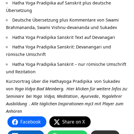
Hatha Yoga Pradipika auf Sanskrit plus deutsche
Übersetzung
Deutsche Übersetzung plus Kommentare von Swami
Brahmananda, Swami Vishnu-devananda und Sukadev
Hatha Yoga Pradipika Sanskrit Text auf Devanagari
Hatha Yoga Pradipika Sanskrit: Devanangari und
römische Umschrift
Hatha Yoga Pradipika Sanskrit – nur römische Umschrift
und Rezitation
Kurzvortrag über die
Hathayoga Pradipika
von
Sukadev
von
Yoga Vidya Bad Meinberg.
Hier klicken für weitere Infos zu:
Seminare
bei
Yoga
Vidya,
Meditation
,
Ayurveda
,
Yogalehrer
Ausbildung
.
Alle täglichen Inspirationen mp3 mit Player zum
Anhören
Facebook
Share on X