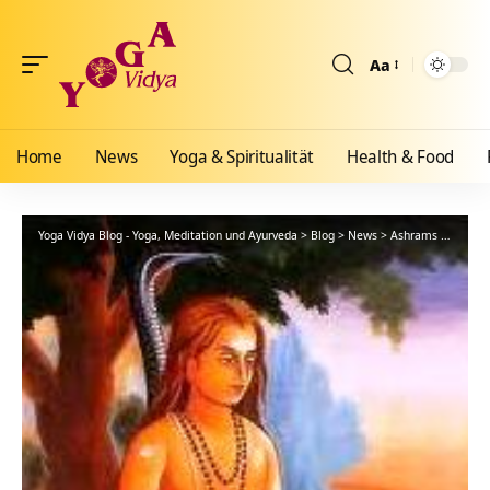
Aa
Größenänderun
Home
News
Yoga & Spiritualität
Health & Food
Yoga Vidya Blog - Yoga, Meditation und Ayurveda
>
Blog
>
News
>
Ashrams
>
Bad Me