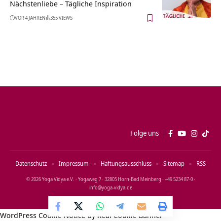
Nächstenliebe – Tägliche Inspiration
VOR 4 JAHREN
355 VIEWS
Folge uns
Datenschutz
Impressum
Haftungsausschluss
Sitemap
RSS
© 2026 Yoga Vidya e.V. · Yogaweg 7 · 32805 Horn‑Bad Meinberg · +49 5234 87‑0 ·
info@yoga‑vidya.de
WordPress Cookie Notice by Real Cookie Banner