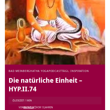
BAD MEINBERG
HATHA YOGA
PODCAST
TÄGL. INSPIRATION
Die natürliche Einheit –
HYP.II.74
LESEZEIT: 1 MIN
VON
RAFAELA
VOR 13 JAHREN