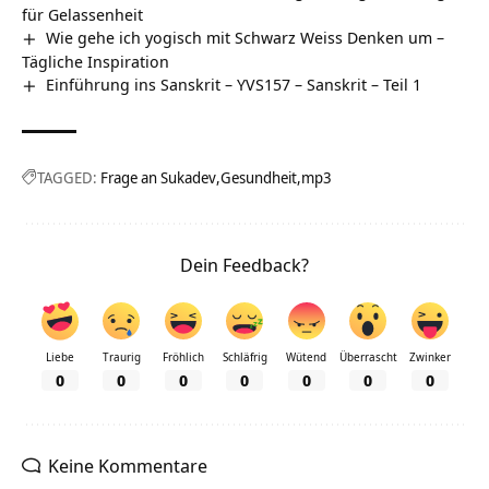
für Gelassenheit
Wie gehe ich yogisch mit Schwarz Weiss Denken um –
Tägliche Inspiration
Einführung ins Sanskrit – YVS157 – Sanskrit – Teil 1
TAGGED:
Frage an Sukadev
Gesundheit
mp3
Dein Feedback?
Liebe
Traurig
Fröhlich
Schläfrig
Wütend
Überrascht
Zwinker
0
0
0
0
0
0
0
Keine Kommentare