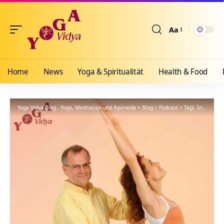
Aa
Größenänderun
Home
News
Yoga & Spiritualität
Health & Food
Yoga Vidya Blog - Yoga, Meditation und Ayurveda
>
Blog
>
Podcast
>
Tägl. Inspiration