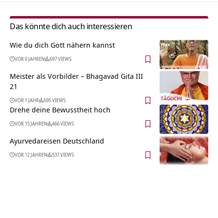
Das könnte dich auch interessieren
Wie du dich Gott nähern kannst
VOR 6 JAHREN
697 VIEWS
Meister als Vorbilder – Bhagavad Gita III
21
VOR 1 JAHR
695 VIEWS
Drehe deine Bewusstheit hoch
VOR 15 JAHREN
466 VIEWS
Ayurvedareisen Deutschland
VOR 12 JAHREN
537 VIEWS