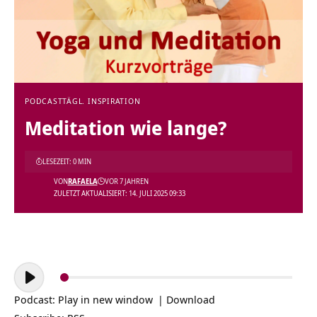
PODCAST
TÄGL. INSPIRATION
Meditation wie lange?
LESEZEIT: 0 MIN
VON
RAFAELA
VOR 7 JAHREN
ZULETZT AKTUALISIERT: 14. JULI 2025 09:33
Audio-
Player
Podcast:
Play in new window
|
Download