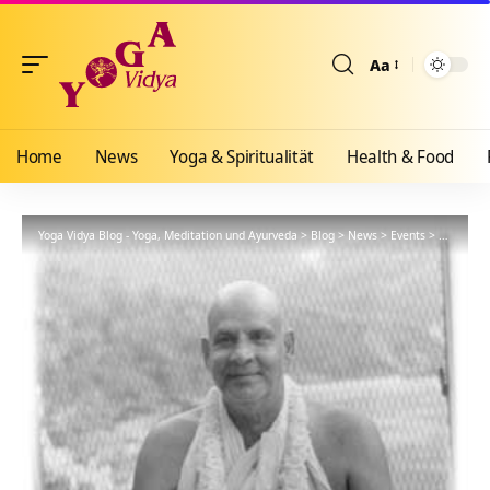
Aa
Größenänderun
Home
News
Yoga & Spiritualität
Health & Food
Yoga Vidya Blog - Yoga, Meditation und Ayurveda
>
Blog
>
News
>
Events
>
Meditatio