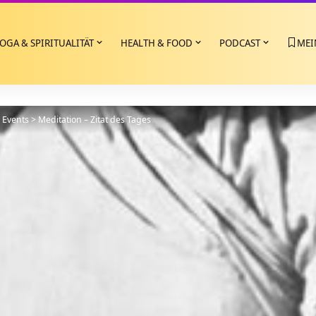
OGA & SPIRITUALITÄT
HEALTH & FOOD
PODCAST
MEI
>
Events
>
Meditation – Zitat des Tages