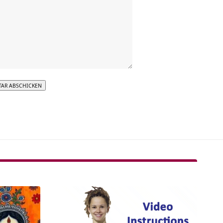
tive: