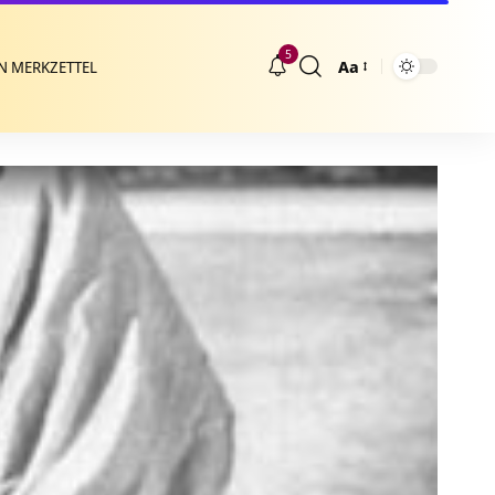
5
Aa
N MERKZETTEL
Größenänderung