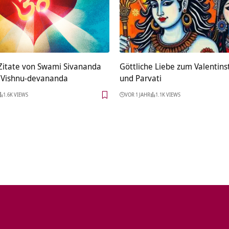
 Zitate von Swami Sivananda
Göttliche Liebe zum Valentins
 Vishnu-devananda
und Parvati
1.6K VIEWS
VOR 1 JAHR
1.1K VIEWS