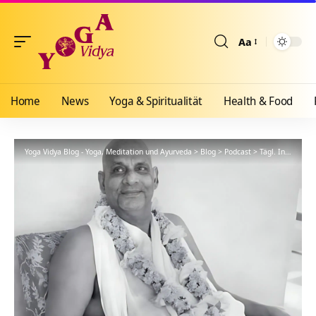
Aa
Größenänderun
Home
News
Yoga & Spiritualität
Health & Food
Yoga Vidya Blog - Yoga, Meditation und Ayurveda
>
Blog
>
Podcast
>
Tägl. Inspiration