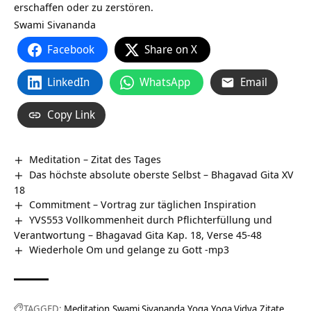
erschaffen oder zu zerstören.
Swami Sivananda
Facebook
Share on X
LinkedIn
WhatsApp
Email
Copy Link
Meditation – Zitat des Tages
Das höchste absolute oberste Selbst – Bhagavad Gita XV
18
Commitment – Vortrag zur täglichen Inspiration
YVS553 Vollkommenheit durch Pflichterfüllung und
Verantwortung – Bhagavad Gita Kap. 18, Verse 45-48
Wiederhole Om und gelange zu Gott -mp3
TAGGED:
Meditation
Swami Sivananda
Yoga
Yoga Vidya
Zitate