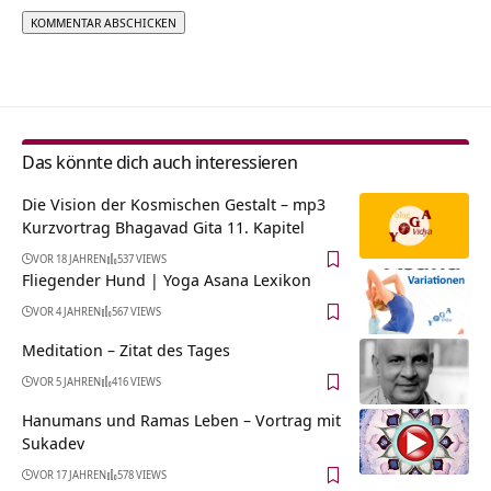
Alternative:
Das könnte dich auch interessieren
Die Vision der Kosmischen Gestalt – mp3
Kurzvortrag Bhagavad Gita 11. Kapitel
VOR 18 JAHREN
537 VIEWS
Fliegender Hund | Yoga Asana Lexikon
VOR 4 JAHREN
567 VIEWS
Meditation – Zitat des Tages
VOR 5 JAHREN
416 VIEWS
Hanumans und Ramas Leben – Vortrag mit
Sukadev
VOR 17 JAHREN
578 VIEWS