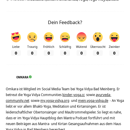
Dein Feedback?
Liebe
Traurig
Fröhlich
Schläfrig
Wütend
Überrascht
Zwinker
0
0
0
0
0
0
0
OMKARA
Omkara ist Mitglied im Social Media Team bei Yoga Vidya Bad Meinberg. Er
betreut die Yoga Vidya Communities
kinder-yoga.cc
sowie
ayurveda-
community.net
sowie
my.yoga-vidya.org
und
mein.yoga-vidya.de
- An Yoga
liebt er vor allem Bhakti-Yoga, Meditation und Kirtansingen. Er ist
leidenschaftlicher Obertonsänger und Maultrommelspieler. So liegt es nahe,
dass er im Yoga Vidya Hauptblog den Mantra Podcast fortführt und mit
neuen Beiträgen aus Mantra- und Kirtan Gesangsaufnahmen aus dem Haus
Yoga Vidya in Bad Meinberg bereichert.