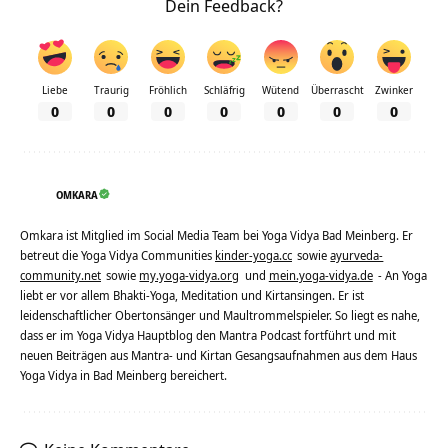
Dein Feedback?
Liebe
Traurig
Fröhlich
Schläfrig
Wütend
Überrascht
Zwinker
0
0
0
0
0
0
0
OMKARA
Omkara ist Mitglied im Social Media Team bei Yoga Vidya Bad Meinberg. Er
betreut die Yoga Vidya Communities
kinder-yoga.cc
sowie
ayurveda-
community.net
sowie
my.yoga-vidya.org
und
mein.yoga-vidya.de
- An Yoga
liebt er vor allem Bhakti-Yoga, Meditation und Kirtansingen. Er ist
leidenschaftlicher Obertonsänger und Maultrommelspieler. So liegt es nahe,
dass er im Yoga Vidya Hauptblog den Mantra Podcast fortführt und mit
neuen Beiträgen aus Mantra- und Kirtan Gesangsaufnahmen aus dem Haus
Yoga Vidya in Bad Meinberg bereichert.