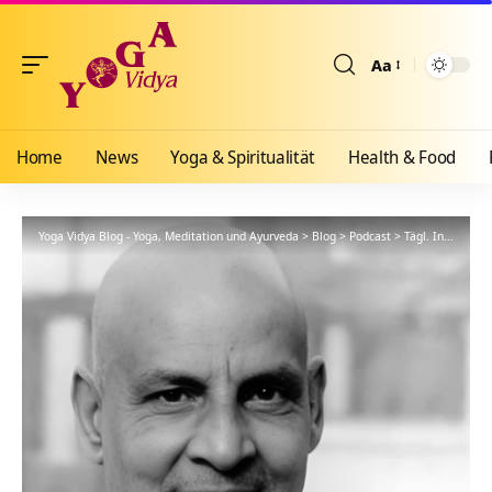
Aa
Größenänderun
Home
News
Yoga & Spiritualität
Health & Food
Yoga Vidya Blog - Yoga, Meditation und Ayurveda
>
Blog
>
Podcast
>
Tägl. Inspiration