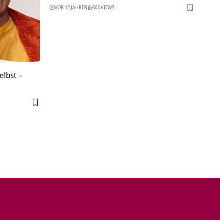
VOR 12 JAHREN
608 VIEWS
elbst –