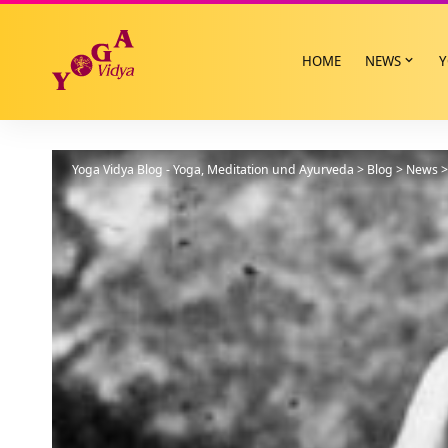
HOME
NEWS
Y
Yoga Vidya Blog - Yoga, Meditation und Ayurveda
>
Blog
>
News