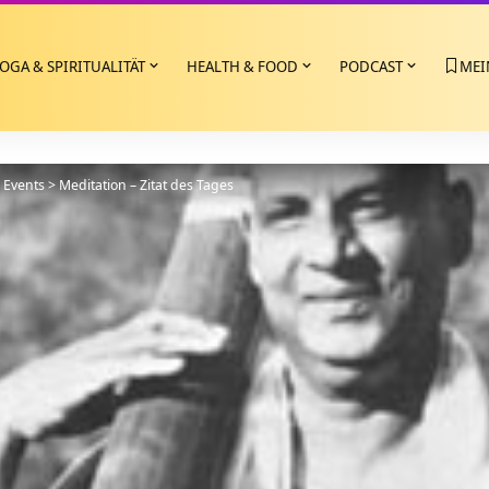
OGA & SPIRITUALITÄT
HEALTH & FOOD
PODCAST
MEI
>
Events
>
Meditation – Zitat des Tages