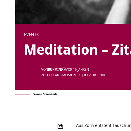
EVENTS
Meditation – Zi
VON
RUKMINI
VOR 16 JAHREN
ZULETZT AKTUALISIERT: 3. JULI 2018 13:00
Swami Sivananda
Aus Zorn entsteht Täuschun