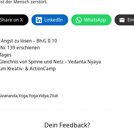
ist der Mensch zerstört.
Share on X
LinkedIn
WhatsApp
Em
 Angst zu lösen – Bh.G II 10
Nr. 139 erschienen
 Tages
Gleichnis von Spinne und Netz – Vedanta Nyaya
um Kreativ- & ActionCamp
Sivananda
Yoga
Yoga Vidya
Zitat
Dein Feedback?