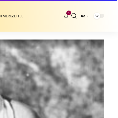
5
Aa
N MERKZETTEL
Größenänderung