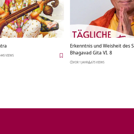
tra
Erkenntnis und Weisheit des S
Bhagavad Gita VI. 8
445 VIEWS
VOR 1 JAHR
675 VIEWS