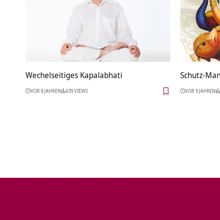
Wechelseitiges Kapalabhati
Schutz-Man
VOR 8 JAHREN
639 VIEWS
VOR 9 JAHREN