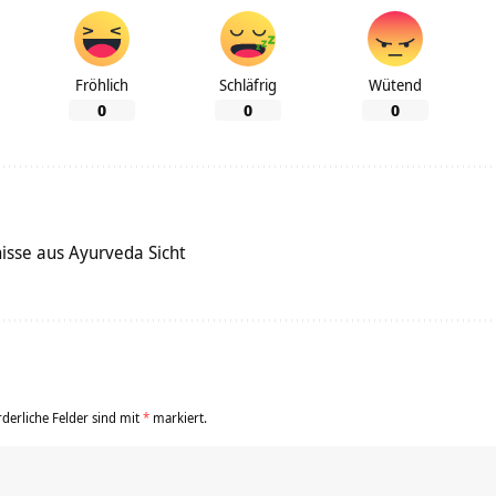
Fröhlich
Schläfrig
Wütend
0
0
0
isse aus Ayurveda Sicht
rderliche Felder sind mit
*
markiert.