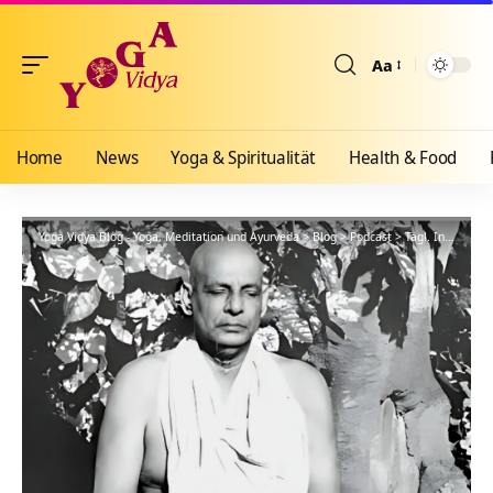
Aa
Größenänderun
Home
News
Yoga & Spiritualität
Health & Food
Yoga Vidya Blog - Yoga, Meditation und Ayurveda
>
Blog
>
Podcast
>
Tägl. Inspiration