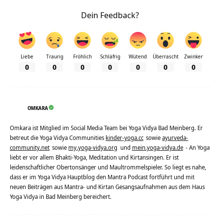
Dein Feedback?
Liebe
Traurig
Fröhlich
Schläfrig
Wütend
Überrascht
Zwinker
0
0
0
0
0
0
0
OMKARA
Omkara ist Mitglied im Social Media Team bei Yoga Vidya Bad Meinberg. Er
betreut die Yoga Vidya Communities
kinder-yoga.cc
sowie
ayurveda-
community.net
sowie
my.yoga-vidya.org
und
mein.yoga-vidya.de
- An Yoga
liebt er vor allem Bhakti-Yoga, Meditation und Kirtansingen. Er ist
leidenschaftlicher Obertonsänger und Maultrommelspieler. So liegt es nahe,
dass er im Yoga Vidya Hauptblog den Mantra Podcast fortführt und mit
neuen Beiträgen aus Mantra- und Kirtan Gesangsaufnahmen aus dem Haus
Yoga Vidya in Bad Meinberg bereichert.