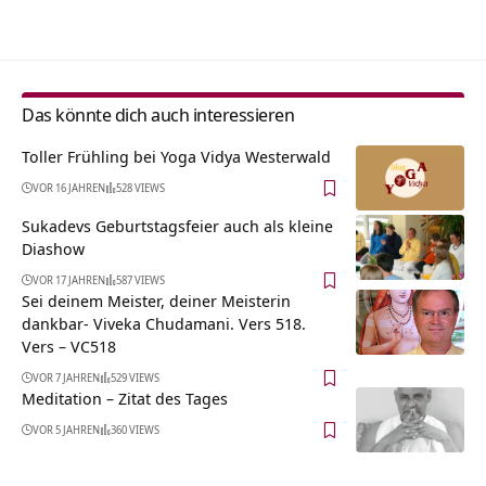
Alternative:
Das könnte dich auch interessieren
Toller Frühling bei Yoga Vidya Westerwald
VOR 16 JAHREN
528 VIEWS
Sukadevs Geburtstagsfeier auch als kleine
Diashow
VOR 17 JAHREN
587 VIEWS
Sei deinem Meister, deiner Meisterin
dankbar- Viveka Chudamani. Vers 518.
Vers – VC518
VOR 7 JAHREN
529 VIEWS
Meditation – Zitat des Tages
VOR 5 JAHREN
360 VIEWS