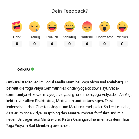
Dein Feedback?
Liebe
Traurig
Fröhlich
Schläfrig
Wütend
Überrascht
Zwinker
0
0
0
0
0
0
0
OMKARA
Omkara ist Mitglied im Social Media Team bei Yoga Vidya Bad Meinberg. Er
betreut die Yoga Vidya Communities
kinder-yoga.cc
sowie
ayurveda-
community.net
sowie
my.yoga-vidya.org
und
mein.yoga-vidya.de
- An Yoga
liebt er vor allem Bhakti-Yoga, Meditation und Kirtansingen. Er ist
leidenschaftlicher Obertonsänger und Maultrommelspieler. So liegt es nahe,
dass er im Yoga Vidya Hauptblog den Mantra Podcast fortführt und mit
neuen Beiträgen aus Mantra- und Kirtan Gesangsaufnahmen aus dem Haus
Yoga Vidya in Bad Meinberg bereichert.