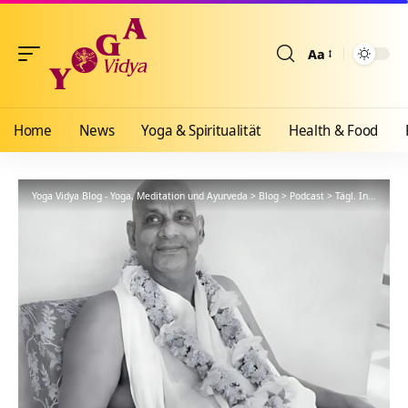
Aa
Größenänderun
Home
News
Yoga & Spiritualität
Health & Food
Yoga Vidya Blog - Yoga, Meditation und Ayurveda
>
Blog
>
Podcast
>
Tägl. Inspiration