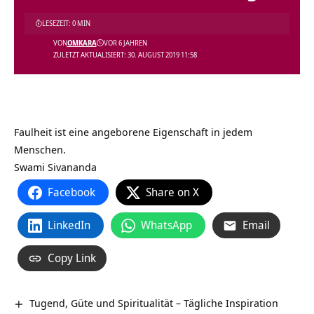
LESEZEIT: 0 MIN
VON
OMKARA
VOR 6 JAHREN
ZULETZT AKTUALISIERT: 30. AUGUST 2019 11:58
Faulheit ist eine angeborene Eigenschaft in jedem
Menschen.
Swami Sivananda
Facebook
Share on X
LinkedIn
WhatsApp
Email
Copy Link
Tugend, Güte und Spiritualität – Tägliche Inspiration