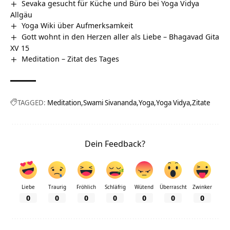
Sevaka gesucht für Küche und Büro bei Yoga Vidya
Allgäu
Yoga Wiki über Aufmerksamkeit
Gott wohnt in den Herzen aller als Liebe – Bhagavad Gita
XV 15
Meditation – Zitat des Tages
TAGGED:
Meditation
Swami Sivananda
Yoga
Yoga Vidya
Zitate
Dein Feedback?
Liebe
Traurig
Fröhlich
Schläfrig
Wütend
Überrascht
Zwinker
0
0
0
0
0
0
0