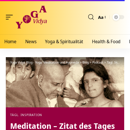
Aa
Größenänderun
Home
News
Yoga & Spiritualität
Health & Food
Yoga Vidya Blog - Yoga, Meditation und Ayurveda
>
Blog
>
Podcast
>
Tägl. Inspiration
TÄGL. INSPIRATION
Meditation – Zitat des Tages