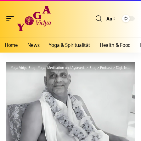
Aa
Größenänderun
Home
News
Yoga & Spiritualität
Health & Food
Yoga Vidya Blog - Yoga, Meditation und Ayurveda
>
Blog
>
Podcast
>
Tägl. Inspiration