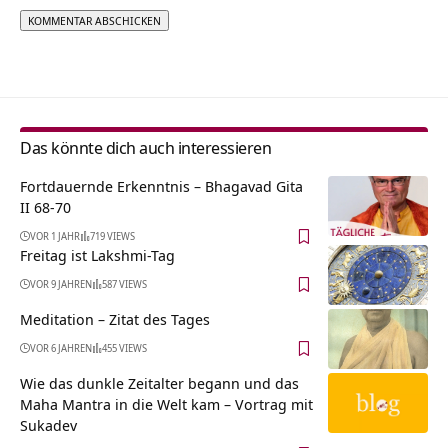
Alternative:
Das könnte dich auch interessieren
Fortdauernde Erkenntnis – Bhagavad Gita
II 68-70
VOR 1 JAHR
719 VIEWS
Freitag ist Lakshmi-Tag
VOR 9 JAHREN
587 VIEWS
Meditation – Zitat des Tages
VOR 6 JAHREN
455 VIEWS
Wie das dunkle Zeitalter begann und das
Maha Mantra in die Welt kam – Vortrag mit
Sukadev