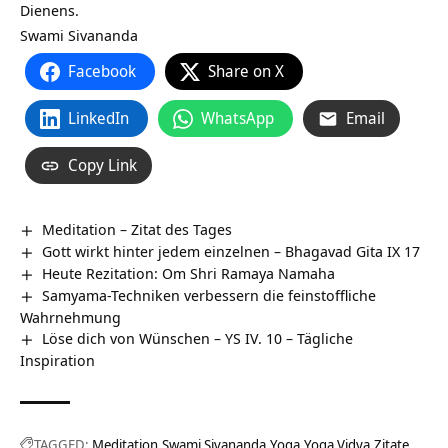
Dienens.
Swami Sivananda
Facebook
Share on X
LinkedIn
WhatsApp
Email
Copy Link
Meditation – Zitat des Tages
Gott wirkt hinter jedem einzelnen – Bhagavad Gita IX 17
Heute Rezitation: Om Shri Ramaya Namaha
Samyama-Techniken verbessern die feinstoffliche
Wahrnehmung
Löse dich von Wünschen – YS IV. 10 – Tägliche
Inspiration
TAGGED:
Meditation
Swami Sivananda
Yoga
Yoga Vidya
Zitate