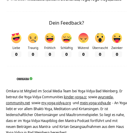
Dein Feedback?
Liebe
Traurig
Fröhlich
Schläfrig
Wütend
Überrascht
Zwinker
0
0
0
0
0
0
0
OMKARA
Omkara ist Mitglied im Social Media Team bei Yoga Vidya Bad Meinberg. Er
betreut die Yoga Vidya Communities
kinder-yoga.cc
sowie
ayurveda-
community.net
sowie
my.yoga-vidya.org
und
mein.yoga-vidya.de
- An Yoga
liebt er vor allem Bhakti-Yoga, Meditation und Kirtansingen. Er ist
leidenschaftlicher Obertonsänger und Maultrommelspieler. So liegt es nahe,
dass er im Yoga Vidya Hauptblog den Mantra Podcast fortführt und mit
neuen Beiträgen aus Mantra- und Kirtan Gesangsaufnahmen aus dem Haus
Yoga Vidya in Bad Meinberg bereichert.