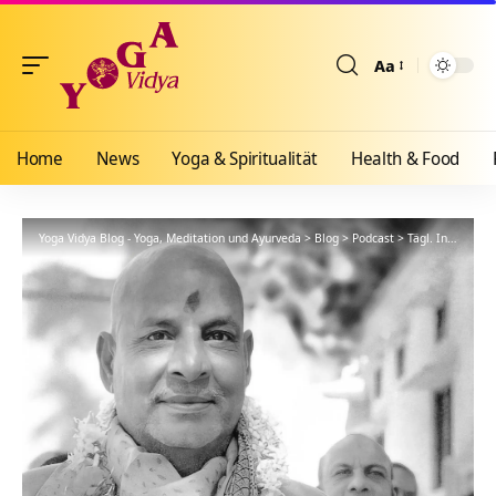
Aa
Größenänderun
Home
News
Yoga & Spiritualität
Health & Food
Yoga Vidya Blog - Yoga, Meditation und Ayurveda
>
Blog
>
Podcast
>
Tägl. Inspiration