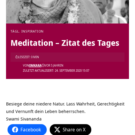
TÄGL. INSPIRATION
Meditation – Zitat des Tages
LESEZEIT: 0 MIN
VON
OMKARA
VOR 5 JAHREN
ZULETZT AKTUALISIERT: 24. SEPTEMBER 2020 15:07
Besiege deine niedere Natur. Lass Wahrheit, Gerechtigkeit
und Vernunft dein Leben beherrschen.
Swami Sivananda
Facebook
Share on X