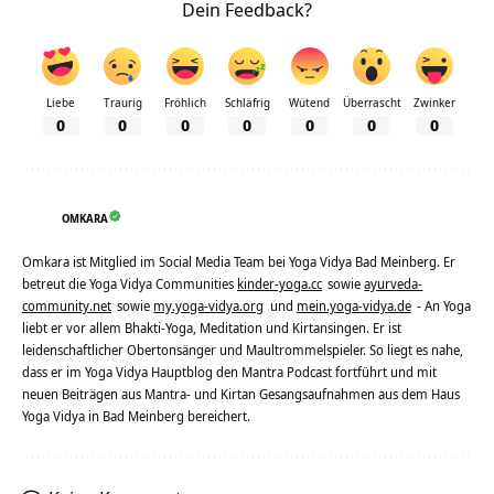
Dein Feedback?
Liebe
Traurig
Fröhlich
Schläfrig
Wütend
Überrascht
Zwinker
0
0
0
0
0
0
0
OMKARA
Omkara ist Mitglied im Social Media Team bei Yoga Vidya Bad Meinberg. Er
betreut die Yoga Vidya Communities
kinder-yoga.cc
sowie
ayurveda-
community.net
sowie
my.yoga-vidya.org
und
mein.yoga-vidya.de
- An Yoga
liebt er vor allem Bhakti-Yoga, Meditation und Kirtansingen. Er ist
leidenschaftlicher Obertonsänger und Maultrommelspieler. So liegt es nahe,
dass er im Yoga Vidya Hauptblog den Mantra Podcast fortführt und mit
neuen Beiträgen aus Mantra- und Kirtan Gesangsaufnahmen aus dem Haus
Yoga Vidya in Bad Meinberg bereichert.