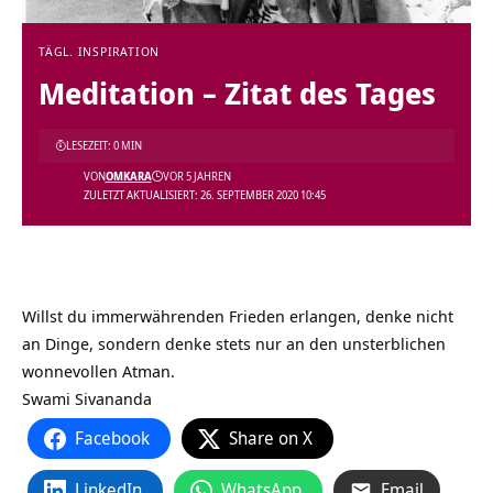
TÄGL. INSPIRATION
Meditation – Zitat des Tages
LESEZEIT: 0 MIN
VON
OMKARA
VOR 5 JAHREN
ZULETZT AKTUALISIERT: 26. SEPTEMBER 2020 10:45
Willst du immerwährenden Frieden erlangen, denke nicht
an Dinge, sondern denke stets nur an den unsterblichen
wonnevollen Atman.
Swami Sivananda
Facebook
Share on X
LinkedIn
WhatsApp
Email