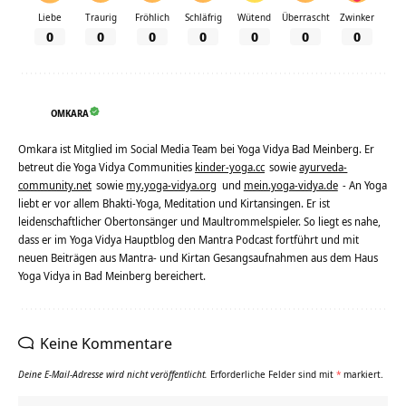
Liebe
Traurig
Fröhlich
Schläfrig
Wütend
Überrascht
Zwinker
0
0
0
0
0
0
0
OMKARA
Omkara ist Mitglied im Social Media Team bei Yoga Vidya Bad Meinberg. Er
betreut die Yoga Vidya Communities
kinder-yoga.cc
sowie
ayurveda-
community.net
sowie
my.yoga-vidya.org
und
mein.yoga-vidya.de
- An Yoga
liebt er vor allem Bhakti-Yoga, Meditation und Kirtansingen. Er ist
leidenschaftlicher Obertonsänger und Maultrommelspieler. So liegt es nahe,
dass er im Yoga Vidya Hauptblog den Mantra Podcast fortführt und mit
neuen Beiträgen aus Mantra- und Kirtan Gesangsaufnahmen aus dem Haus
Yoga Vidya in Bad Meinberg bereichert.
Keine Kommentare
Deine E-Mail-Adresse wird nicht veröffentlicht.
Erforderliche Felder sind mit
*
markiert.