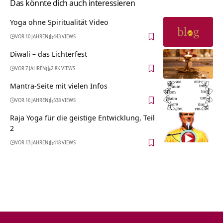
Das könnte dich auch interessieren
Yoga ohne Spiritualität Video
VOR 10 JAHREN
443 VIEWS
Diwali – das Lichterfest
VOR 7 JAHREN
2.8K VIEWS
Mantra-Seite mit vielen Infos
VOR 16 JAHREN
538 VIEWS
Raja Yoga für die geistige Entwicklung, Teil
2
VOR 13 JAHREN
418 VIEWS