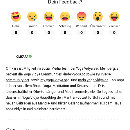
Dein Feedback?
Liebe
Traurig
Fröhlich
Schläfrig
Wütend
Überrascht
Zwinker
0
0
0
0
0
0
0
OMKARA
Omkara ist Mitglied im Social Media Team bei Yoga Vidya Bad Meinberg. Er
betreut die Yoga Vidya Communities
kinder-yoga.cc
sowie
ayurveda-
community.net
sowie
my.yoga-vidya.org
und
mein.yoga-vidya.de
- An Yoga
liebt er vor allem Bhakti-Yoga, Meditation und Kirtansingen. Er ist
leidenschaftlicher Obertonsänger und Maultrommelspieler. So liegt es nahe,
dass er im Yoga Vidya Hauptblog den Mantra Podcast fortführt und mit
neuen Beiträgen aus Mantra- und Kirtan Gesangsaufnahmen aus dem Haus
Yoga Vidya in Bad Meinberg bereichert.