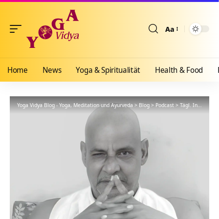
Aa
Größenänderun
Home
News
Yoga & Spiritualität
Health & Food
Yoga Vidya Blog - Yoga, Meditation und Ayurveda
>
Blog
>
Podcast
>
Tägl. Inspiration