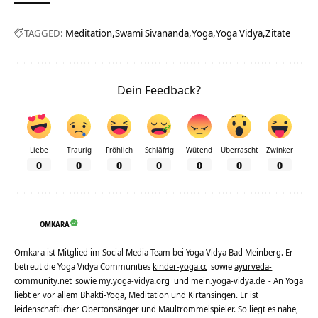
TAGGED:
Meditation
Swami Sivananda
Yoga
Yoga Vidya
Zitate
Dein Feedback?
Liebe
Traurig
Fröhlich
Schläfrig
Wütend
Überrascht
Zwinker
0
0
0
0
0
0
0
OMKARA
Omkara ist Mitglied im Social Media Team bei Yoga Vidya Bad Meinberg. Er
betreut die Yoga Vidya Communities
kinder-yoga.cc
sowie
ayurveda-
community.net
sowie
my.yoga-vidya.org
und
mein.yoga-vidya.de
- An Yoga
liebt er vor allem Bhakti-Yoga, Meditation und Kirtansingen. Er ist
leidenschaftlicher Obertonsänger und Maultrommelspieler. So liegt es nahe,