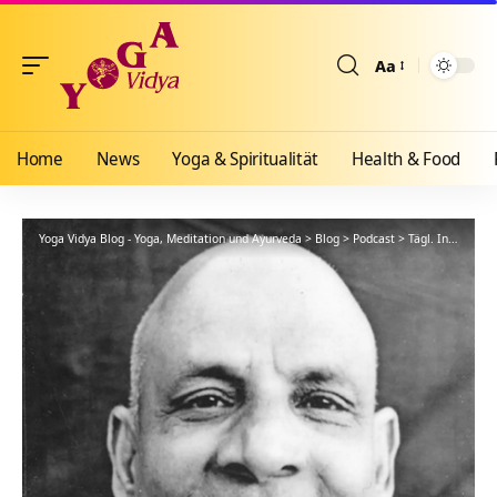
Aa
Größenänderun
Home
News
Yoga & Spiritualität
Health & Food
Yoga Vidya Blog - Yoga, Meditation und Ayurveda
>
Blog
>
Podcast
>
Tägl. Inspiration