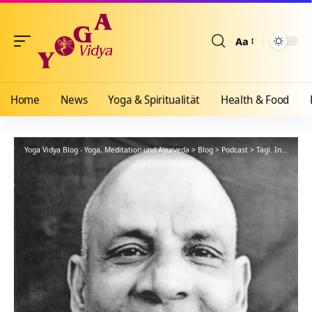
Aa
Größenänderun
Home
News
Yoga & Spiritualität
Health & Food
Yoga Vidya Blog - Yoga, Meditation und Ayurveda
>
Blog
>
Podcast
>
Tägl. Inspiration