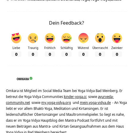
Dein Feedback?
Liebe
Traurig
Fröhlich
Schläfrig
Wütend
Überrascht
Zwinker
0
0
0
0
0
0
0
OMKARA
Omkara ist Mitglied im Social Media Team bei Yoga Vidya Bad Meinberg. Er
betreut die Yoga Vidya Communities
kinder-yoga.cc
sowie
ayurveda-
community.net
sowie
my.yoga-vidya.org
und
mein.yoga-vidya.de
- An Yoga
liebt er vor allem Bhakti-Yoga, Meditation und Kirtansingen. Er ist
leidenschaftlicher Obertonsänger und Maultrommelspieler. So liegt es nahe,
dass er im Yoga Vidya Hauptblog den Mantra Podcast fortführt und mit
neuen Beiträgen aus Mantra- und Kirtan Gesangsaufnahmen aus dem Haus
Yoga Vidya in Bad Meinberg bereichert.