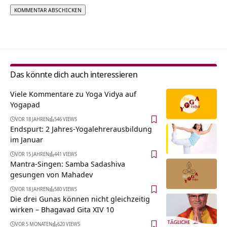
Alternative:
Das könnte dich auch interessieren
Viele Kommentare zu Yoga Vidya auf
Yogapad
VOR 18 JAHREN
546 VIEWS
Endspurt: 2 Jahres-Yogalehrerausbildung
im Januar
VOR 15 JAHREN
441 VIEWS
Mantra-Singen: Samba Sadashiva
gesungen von Mahadev
VOR 18 JAHREN
580 VIEWS
Die drei Gunas können nicht gleichzeitig
wirken – Bhagavad Gita XIV 10
VOR 5 MONATEN
620 VIEWS