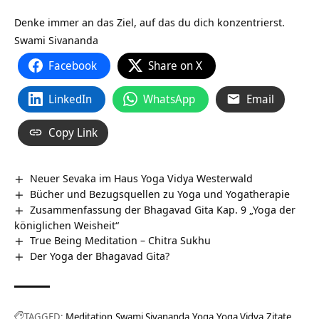
Denke immer an das Ziel, auf das du dich konzentrierst.
Swami Sivananda
Facebook
Share on X
LinkedIn
WhatsApp
Email
Copy Link
Neuer Sevaka im Haus Yoga Vidya Westerwald
Bücher und Bezugsquellen zu Yoga und Yogatherapie
Zusammenfassung der Bhagavad Gita Kap. 9 „Yoga der
königlichen Weisheit“
True Being Meditation – Chitra Sukhu
Der Yoga der Bhagavad Gita?
TAGGED:
Meditation
Swami Sivananda
Yoga
Yoga Vidya
Zitate