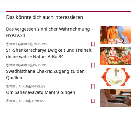
Das könnte dich auch interessieren
Das vergessen sinnlicher Wahrnehmung –
HYP.IV.34
VOR 13 JAHREN
591 VIEWS
Sri-Shankaracharya Ewigkeit und Freiheit,
deine wahre Natur- AtBo 34
VOR 10 JAHREN
497 VIEWS
Swadhisthana Chakra: Zugang zu den
Quellen
VOR 5 JAHREN
544 VIEWS
Om Sahanavavatu Mantra Singen
VOR 9 JAHREN
3K VIEWS