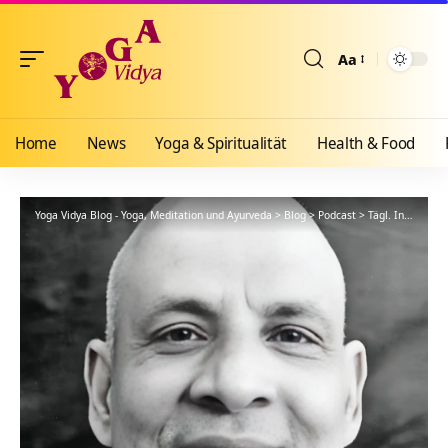
Aa
Größenänderun
Home
News
Yoga & Spiritualität
Health & Food
Yoga Vidya Blog - Yoga, Meditation und Ayurveda
>
Blog
>
Podcast
>
Tägl. Inspiration