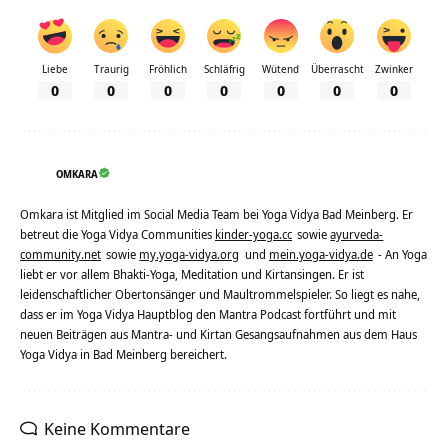
Liebe
Traurig
Fröhlich
Schläfrig
Wütend
Überrascht
Zwinker
0
0
0
0
0
0
0
OMKARA
Omkara ist Mitglied im Social Media Team bei Yoga Vidya Bad Meinberg. Er
betreut die Yoga Vidya Communities
kinder-yoga.cc
sowie
ayurveda-
community.net
sowie
my.yoga-vidya.org
und
mein.yoga-vidya.de
- An Yoga
liebt er vor allem Bhakti-Yoga, Meditation und Kirtansingen. Er ist
leidenschaftlicher Obertonsänger und Maultrommelspieler. So liegt es nahe,
dass er im Yoga Vidya Hauptblog den Mantra Podcast fortführt und mit
neuen Beiträgen aus Mantra- und Kirtan Gesangsaufnahmen aus dem Haus
Yoga Vidya in Bad Meinberg bereichert.
Keine Kommentare