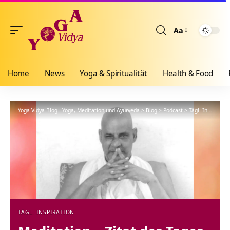
Aa
Größenänderun
Home
News
Yoga & Spiritualität
Health & Food
Yoga Vidya Blog - Yoga, Meditation und Ayurveda
>
Blog
>
Podcast
>
Tägl. Inspiration
TÄGL. INSPIRATION