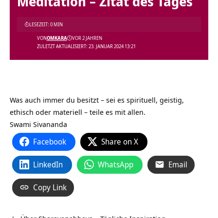
Meditation – Zitat des Tages
LESEZEIT: 0 MIN
VON
OMKARA
VOR 2 JAHREN
ZULETZT AKTUALISIERT: 23. JANUAR 2024 13:21
Was auch immer du besitzt – sei es spirituell, geistig,
ethisch oder materiell – teile es mit allen.
Swami Sivananda
Facebook
Share on X
LinkedIn
WhatsApp
Email
Copy Link