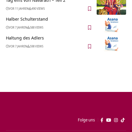
Tag eins von Navaratri – Teil 2
VOR 11 JAHREN
490 VIEWS
Halber Schulterstand
VOR 7 JAHREN
588 VIEWS
Haltung des Adlers
VOR 7 JAHREN
598 VIEWS
Folge uns