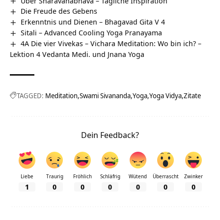
Über Sharavanabhava – Tägliche Inspiration
Die Freude des Gebens
Erkenntnis und Dienen – Bhagavad Gita V 4
Sitali – Advanced Cooling Yoga Pranayama
4A Die vier Vivekas – Vichara Meditation: Wo bin ich? –
Lektion 4 Vedanta Medi. und Jnana Yoga
TAGGED:
Meditation
Swami Sivananda
Yoga
Yoga Vidya
Zitate
Dein Feedback?
Liebe
Traurig
Fröhlich
Schläfrig
Wütend
Überrascht
Zwinker
1
0
0
0
0
0
0