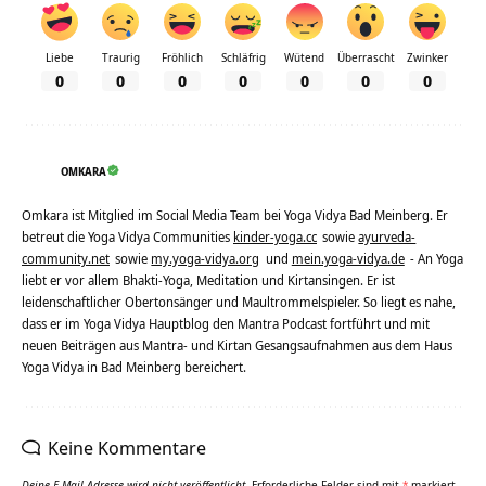
Liebe
Traurig
Fröhlich
Schläfrig
Wütend
Überrascht
Zwinker
0
0
0
0
0
0
0
OMKARA
Omkara ist Mitglied im Social Media Team bei Yoga Vidya Bad Meinberg. Er
betreut die Yoga Vidya Communities
kinder-yoga.cc
sowie
ayurveda-
community.net
sowie
my.yoga-vidya.org
und
mein.yoga-vidya.de
- An Yoga
liebt er vor allem Bhakti-Yoga, Meditation und Kirtansingen. Er ist
leidenschaftlicher Obertonsänger und Maultrommelspieler. So liegt es nahe,
dass er im Yoga Vidya Hauptblog den Mantra Podcast fortführt und mit
neuen Beiträgen aus Mantra- und Kirtan Gesangsaufnahmen aus dem Haus
Yoga Vidya in Bad Meinberg bereichert.
Keine Kommentare
Deine E-Mail-Adresse wird nicht veröffentlicht.
Erforderliche Felder sind mit
*
markiert.