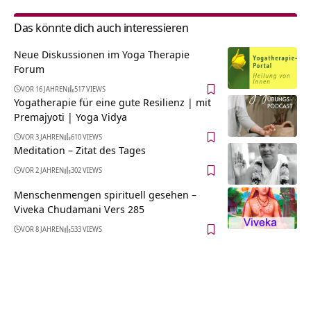
Das könnte dich auch interessieren
Neue Diskussionen im Yoga Therapie
Forum
VOR 16 JAHREN
517 VIEWS
Yogatherapie für eine gute Resilienz | mit
Premajyoti | Yoga Vidya
VOR 3 JAHREN
610 VIEWS
Meditation – Zitat des Tages
VOR 2 JAHREN
302 VIEWS
Menschenmengen spirituell gesehen –
Viveka Chudamani Vers 285
VOR 8 JAHREN
533 VIEWS