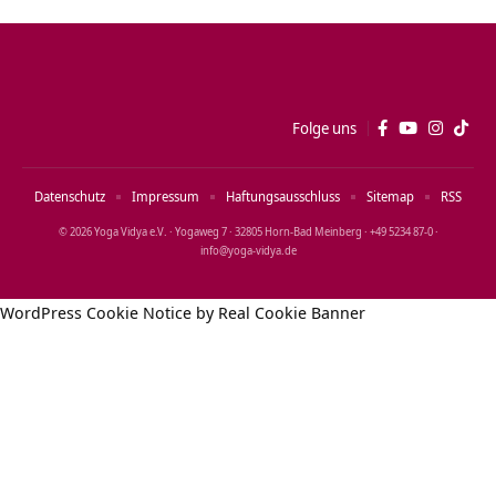
Folge uns
Datenschutz
Impressum
Haftungsausschluss
Sitemap
RSS
© 2026 Yoga Vidya e.V. · Yogaweg 7 · 32805 Horn‑Bad Meinberg · +49 5234 87‑0 ·
info@yoga‑vidya.de
WordPress Cookie Notice by Real Cookie Banner