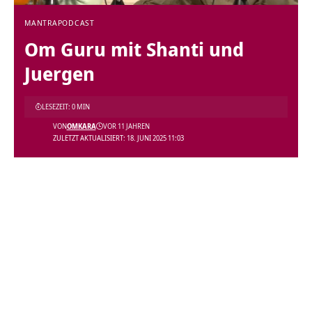
MANTRA
PODCAST
Om Guru mit Shanti und
Juergen
LESEZEIT: 0 MIN
VON
OMKARA
VOR 11 JAHREN
ZULETZT AKTUALISIERT: 18. JUNI 2025 11:03
Video-
Player