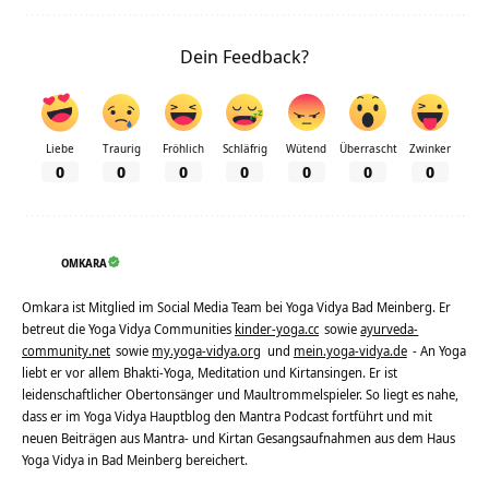
Dein Feedback?
Liebe
Traurig
Fröhlich
Schläfrig
Wütend
Überrascht
Zwinker
0
0
0
0
0
0
0
OMKARA
Omkara ist Mitglied im Social Media Team bei Yoga Vidya Bad Meinberg. Er
betreut die Yoga Vidya Communities
kinder-yoga.cc
sowie
ayurveda-
community.net
sowie
my.yoga-vidya.org
und
mein.yoga-vidya.de
- An Yoga
liebt er vor allem Bhakti-Yoga, Meditation und Kirtansingen. Er ist
leidenschaftlicher Obertonsänger und Maultrommelspieler. So liegt es nahe,
dass er im Yoga Vidya Hauptblog den Mantra Podcast fortführt und mit
neuen Beiträgen aus Mantra- und Kirtan Gesangsaufnahmen aus dem Haus
Yoga Vidya in Bad Meinberg bereichert.