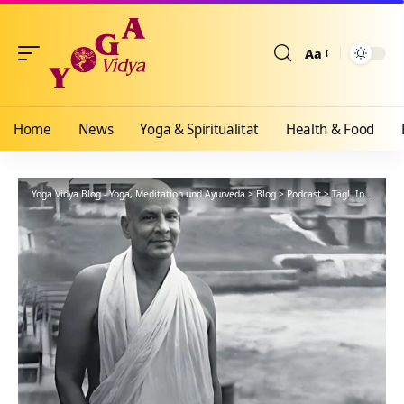
Aa
Größenänderun
Home
News
Yoga & Spiritualität
Health & Food
Yoga Vidya Blog - Yoga, Meditation und Ayurveda
>
Blog
>
Podcast
>
Tägl. Inspiration