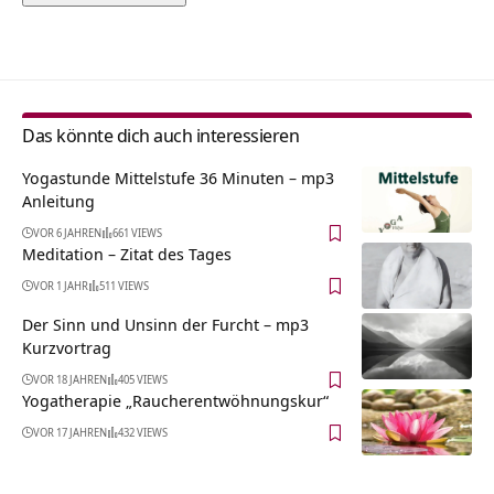
Alternative:
Das könnte dich auch interessieren
Yogastunde Mittelstufe 36 Minuten – mp3
Anleitung
VOR 6 JAHREN
661 VIEWS
Meditation – Zitat des Tages
VOR 1 JAHR
511 VIEWS
Der Sinn und Unsinn der Furcht – mp3
Kurzvortrag
VOR 18 JAHREN
405 VIEWS
Yogatherapie „Raucherentwöhnungskur“
VOR 17 JAHREN
432 VIEWS