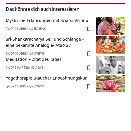
Das könnte dich auch interessieren
Mystische Erfahrungen mit Swami Vishnu
VOR 15 JAHREN
3.3K VIEWS
Sri-Shankaracharya Seil und Schlange –
eine bekannte Analogie- AtBo 27
VOR 10 JAHREN
546 VIEWS
Meditation – Zitat des Tages
VOR 3 JAHREN
409 VIEWS
Yogatherapie „Raucher Entwöhnungskur“
VOR 17 JAHREN
532 VIEWS