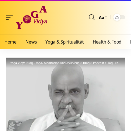
Aa
Größenänderun
Home
News
Yoga & Spiritualität
Health & Food
Yoga Vidya Blog - Yoga, Meditation und Ayurveda
>
Blog
>
Podcast
>
Tägl. Inspiration