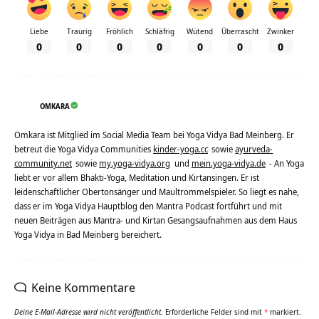
Liebe
Traurig
Fröhlich
Schläfrig
Wütend
Überrascht
Zwinker
0
0
0
0
0
0
0
OMKARA
Omkara ist Mitglied im Social Media Team bei Yoga Vidya Bad Meinberg. Er
betreut die Yoga Vidya Communities
kinder-yoga.cc
sowie
ayurveda-
community.net
sowie
my.yoga-vidya.org
und
mein.yoga-vidya.de
- An Yoga
liebt er vor allem Bhakti-Yoga, Meditation und Kirtansingen. Er ist
leidenschaftlicher Obertonsänger und Maultrommelspieler. So liegt es nahe,
dass er im Yoga Vidya Hauptblog den Mantra Podcast fortführt und mit
neuen Beiträgen aus Mantra- und Kirtan Gesangsaufnahmen aus dem Haus
Yoga Vidya in Bad Meinberg bereichert.
Keine Kommentare
Deine E-Mail-Adresse wird nicht veröffentlicht.
Erforderliche Felder sind mit
*
markiert.