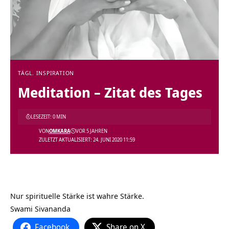
TÄGL. INSPIRATION
Meditation – Zitat des Tages
LESEZEIT: 0 MIN
VON
OMKARA
VOR 5 JAHREN
ZULETZT AKTUALISIERT: 24. JUNI 2020 11:59
Nur spirituelle Stärke ist wahre Stärke.
Swami Sivananda
Facebook
Share on X