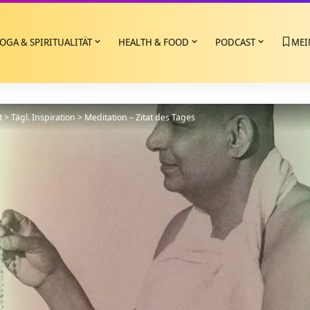
OGA & SPIRITUALITÄT
HEALTH & FOOD
PODCAST
MEI
t
>
Tägl. Inspiration
>
Meditation – Zitat des Tages