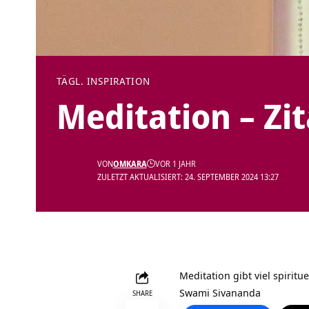
TÄGL. INSPIRATION
Meditation – Zi
VON
OMKARA
VOR 1 JAHR
ZULETZT AKTUALISIERT: 24. SEPTEMBER 2024 13:27
Meditation gibt viel spiritu
Swami Sivananda
SHARE