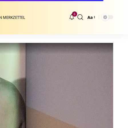
6
Aa
N MERKZETTEL
Größenänderung