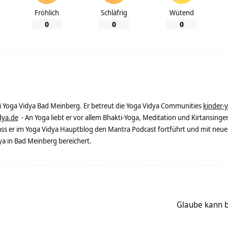
Fröhlich
Schläfrig
Wütend
0
0
0
ei Yoga Vidya Bad Meinberg. Er betreut die Yoga Vidya Communities
kinder-
dya.de
- An Yoga liebt er vor allem Bhakti-Yoga, Meditation und Kirtansingen
dass er im Yoga Vidya Hauptblog den Mantra Podcast fortführt und mit neue
 in Bad Meinberg bereichert.
Glaube kann b