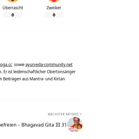
Überrascht
Zwinker
0
0
yoga.cc
sowie
ayurveda-community.net
. Er ist leidenschaftlicher Obertonsänger
n Beiträgen aus Mantra- und Kirtan
NÄCHSTER ARTIKEL
efreien – Bhagavad Gita III 31