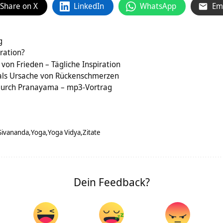
Share on X
LinkedIn
WhatsApp
Em
g
ration?
von Frieden – Tägliche Inspiration
als Ursache von Rückenschmerzen
durch Pranayama – mp3-Vortrag
Sivananda
Yoga
Yoga Vidya
Zitate
Dein Feedback?