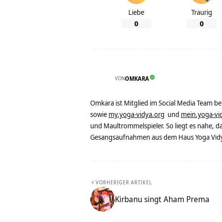
Liebe
Traurig
0
0
VON
OMKARA
Omkara ist Mitglied im Social Media Team b
sowie
my.yoga-vidya.org
und
mein.yoga-vi
und Maultrommelspieler. So liegt es nahe, 
Gesangsaufnahmen aus dem Haus Yoga Vidya
VORHERIGER ARTIKEL
Kirbanu singt Aham Prema