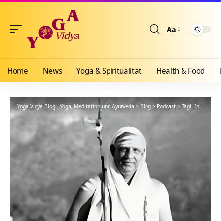
Aa
Größenänderun
Home
News
Yoga & Spiritualität
Health & Food
Yoga Vidya Blog - Yoga, Meditation und Ayurveda
>
Blog
>
Podcast
>
Tägl. Inspiration