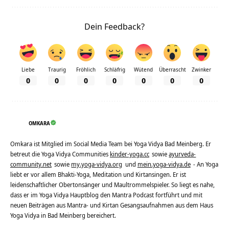
Dein Feedback?
Liebe
Traurig
Fröhlich
Schläfrig
Wütend
Überrascht
Zwinker
0
0
0
0
0
0
0
OMKARA
Omkara ist Mitglied im Social Media Team bei Yoga Vidya Bad Meinberg. Er
betreut die Yoga Vidya Communities
kinder-yoga.cc
sowie
ayurveda-
community.net
sowie
my.yoga-vidya.org
und
mein.yoga-vidya.de
- An Yoga
liebt er vor allem Bhakti-Yoga, Meditation und Kirtansingen. Er ist
leidenschaftlicher Obertonsänger und Maultrommelspieler. So liegt es nahe,
dass er im Yoga Vidya Hauptblog den Mantra Podcast fortführt und mit
neuen Beiträgen aus Mantra- und Kirtan Gesangsaufnahmen aus dem Haus
Yoga Vidya in Bad Meinberg bereichert.