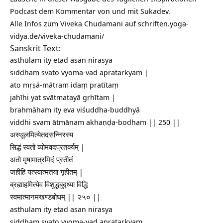
Podcast dem Kommentar von und mit Sukadev.
Alle Infos zum Viveka Chudamani auf
schriften.yoga-
vidya.de/viveka-chudamani/
Sanskrit Text:
asthūlam ity etad asan nirasya
siddhaṃ svato vyoma-vad apratarkyam |
ato mṛṣā-mātram idaṃ pratītaṃ
jahīhi yat svātmatayā gṛhītam |
brahmāham ity eva viśuddha-buddhyā
viddhi svam ātmānam akhaṇḍa-bodham || 250 ||
अस्थूलमित्येतदसन्निरस्य
सिद्धं स्वतो व्योमवदप्रतर्क्यम् |
अतो मृषामात्रमिदं प्रतीतं
जहीहि यत्स्वात्मतया गृहीतम् |
ब्रह्माहमित्येव विशुद्धबुद्ध्या विद्धि
स्वमात्मानमखण्डबोधम् || २५० ||
asthulam ity etad asan nirasya
siddham svato vyoma-vad apratarkyam