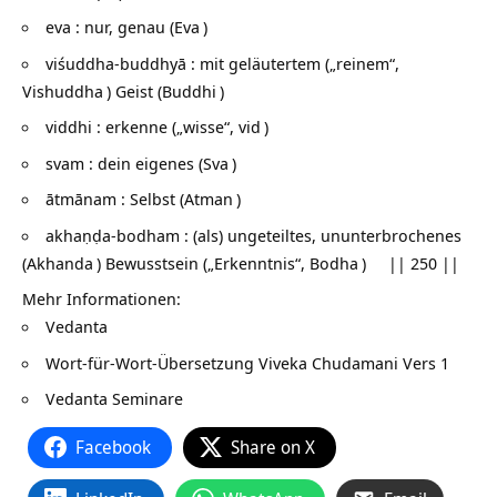
eva : nur, genau (
Eva
)
viśuddha-buddhyā : mit geläutertem („reinem“,
Vishuddha
) Geist (
Buddhi
)
viddhi : erkenne („wisse“,
vid
)
svam : dein eigenes (
Sva
)
ātmānam : Selbst (
Atman
)
akhaṇḍa-bodham : (als) ungeteiltes, ununterbrochenes
(
Akhanda
) Bewusstsein („Erkenntnis“,
Bodha
) || 250 ||
Mehr Informationen:
Vedanta
Wort-für-Wort-Übersetzung
Viveka Chudamani Vers 1
Vedanta Seminare
Facebook
Share on X