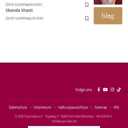
VOR 3 JAHREN
564 VIEWS
Skanda Shasti
VOR 14 JAHREN
529 VIEWS
Folge uns
Datenschutz
Impressum
Haftungsausschluss
Sitemap
RSS
© 2026 Yoga Vidya e.V. · Yogaweg 7 · 32805 Horn‑Bad Meinberg · +49 5234 87‑0 ·
info@yoga‑vidya.de