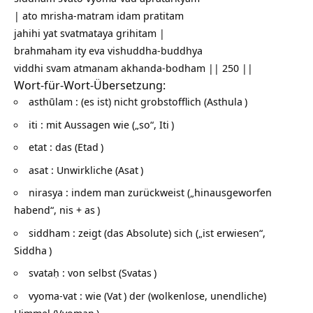
| ato mrisha-matram idam pratitam
jahihi yat svatmataya grihitam |
brahmaham ity eva vishuddha-buddhya
viddhi svam atmanam akhanda-bodham || 250 ||
Wort-für-Wort-Übersetzung:
asthūlam : (es ist) nicht grobstofflich (
Asthula
)
iti : mit Aussagen wie („so“,
Iti
)
etat : das (
Etad
)
asat : Unwirkliche (
Asat
)
nirasya : indem man zurückweist („hinausgeworfen
habend“, nis +
as
)
siddham : zeigt (das Absolute) sich („ist erwiesen“,
Siddha
)
svataḥ : von selbst (
Svatas
)
vyoma-vat : wie (
Vat
) der (wolkenlose, unendliche)
Himmel (
Vyoman
)