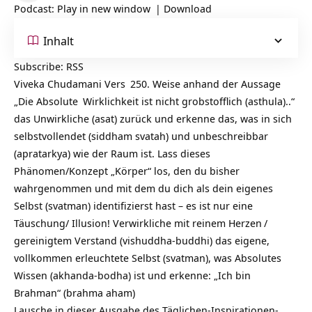
Podcast:
Play in new window
|
Download
Inhalt
Subscribe:
RSS
Viveka Chudamani Vers
250. Weise anhand der Aussage
„Die
Absolute
Wirklichkeit ist nicht grobstofflich (asthula)..“
das Unwirkliche (asat) zurück und erkenne das, was in sich
selbstvollendet (siddham svatah) und unbeschreibbar
(apratarkya) wie der Raum ist. Lass dieses
Phänomen/Konzept „Körper“ los, den du bisher
wahrgenommen und mit dem du dich als dein eigenes
Selbst (svatman) identifizierst hast – es ist nur eine
Täuschung/ Illusion! Verwirkliche mit reinem
Herzen
/
gereinigtem Verstand (vishuddha-buddhi) das eigene,
vollkommen erleuchtete Selbst (svatman), was Absolutes
Wissen (akhanda-bodha) ist und erkenne: „Ich bin
Brahman“ (brahma aham)
Lausche in dieser Ausgabe des Täglichen-Inspirationen-