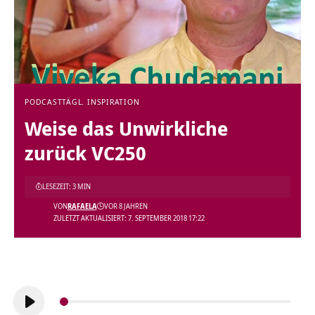
PODCAST
TÄGL. INSPIRATION
Weise das Unwirkliche
zurück VC250
LESEZEIT: 3 MIN
VON
RAFAELA
VOR 8 JAHREN
ZULETZT AKTUALISIERT: 7. SEPTEMBER 2018 17:22
Audio-
Player