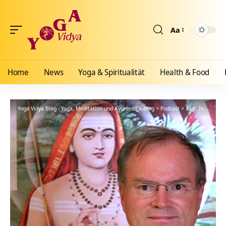
Aa
Größenänderun
Home
News
Yoga & Spiritualität
Health & Food
Yoga Vidya Blog - Yoga, Meditation und Ayurveda
>
Blog
>
Podcast
>
Tägl. Inspiration