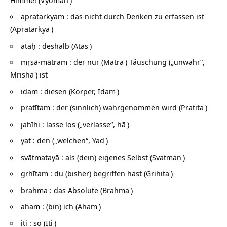
apratarkyam : das nicht durch Denken zu erfassen ist
(
Apratarkya
)
ataḥ : deshalb (
Atas
)
mṛṣā-mātram : der nur (
Matra
) Täuschung („unwahr“,
Mrisha
) ist
idam : diesen (Körper,
Idam
)
pratītam : der (sinnlich) wahrgenommen wird (
Pratita
)
jahīhi : lasse los („verlasse“,
hā
)
yat : den („welchen“,
Yad
)
svātmatayā : als (dein) eigenes Selbst (
Svatman
)
gṛhītam : du (bisher) begriffen hast (
Grihita
)
brahma : das Absolute (
Brahma
)
aham : (bin) ich (
Aham
)
iti : so (
Iti
)