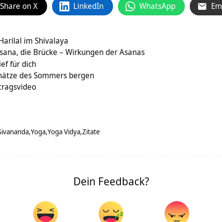
Share on X
LinkedIn
WhatsApp
Em
arilal im Shivalaya
ana, die Brücke – Wirkungen der Asanas
ef für dich
chätze des Sommers bergen
tragsvideo
Sivananda
Yoga
Yoga Vidya
Zitate
Dein Feedback?