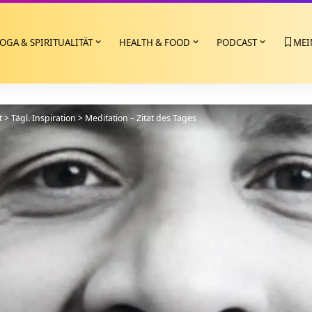
OGA & SPIRITUALITÄT
HEALTH & FOOD
PODCAST
MEI
t
>
Tägl. Inspiration
>
Meditation – Zitat des Tages