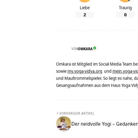
Liebe
Traurig
2
0
VON
OMKARA
Omkara ist Mitglied im Social Media Team b
sowie
my.yoga-vidya.org
und
mein.yoga-vi
und Maultrommelspieler. So liegt es nahe, 
Gesangsaufnahmen aus dem Haus Yoga Vidya
VORHERIGER ARTIKEL
Der neidvolle Yogi – Gedanken