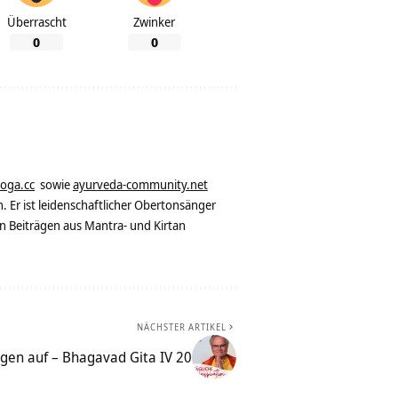
Überrascht
Zwinker
0
0
yoga.cc
sowie
ayurveda-community.net
. Er ist leidenschaftlicher Obertonsänger
n Beiträgen aus Mantra- und Kirtan
NÄCHSTER ARTIKEL
ngen auf – Bhagavad Gita IV 20