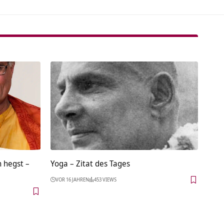
n hegst –
Yoga – Zitat des Tages
VOR 16 JAHREN
453 VIEWS