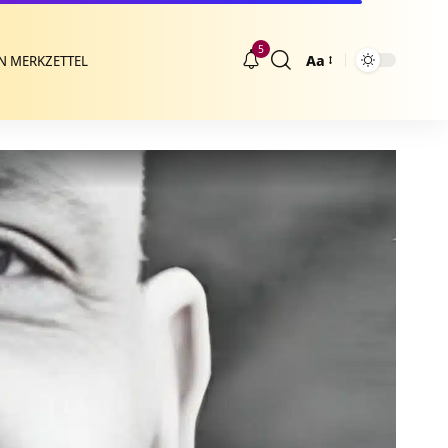
5
Aa
N MERKZETTEL
Größenänderung