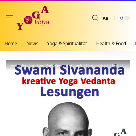
Aa
Größenänderun
Home
News
Yoga & Spiritualität
Health & Food
Yoga Vidya Blog - Yoga, Meditation und Ayurveda
>
Blog
>
Podcast
>
Tägl. Inspiration