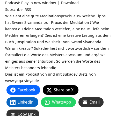
Podcast:
Play in new window
|
Download
Subscribe:
RSS
Wie sieht eine gute
Meditationspraxis
aus? Welche Tipps
hat
Swami Sivananda
zur Praxis der
Meditation
? Wie
kannst du deine Meditation vertiefen, eine neue Tiefe beim
Meditieren
erlangen? Dies ist eine kreative Lesung aus dem
Buch „
Inspiration und Weisheit
“ von Swami Sivananda.
Warum
kreativ
? Sukadev liest nicht wortwörtlich – sondern
formuliert die Worte des Meisters etwas um und ergänzt
einiges aus seiner
Intuition
. So werden die Worte des
Meisters besonders lebendig.
Dies ist ein Podcast von und mit
Sukadev Bretz
von
www.yoga-vidya.de
.
Facebook
Share on X
LinkedIn
WhatsApp
Email
Copy Link