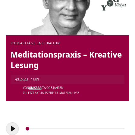
PODCAST
TÄGL. INSPIRATION
Meditationspraxis – Kreative
Lesung
LESEZEIT: 1 MIN
VON
OMKARA
VOR 5 JAHREN
ZULETZT AKTUALISIERT: 13. MAI 2026 11:37
Audio-
Player