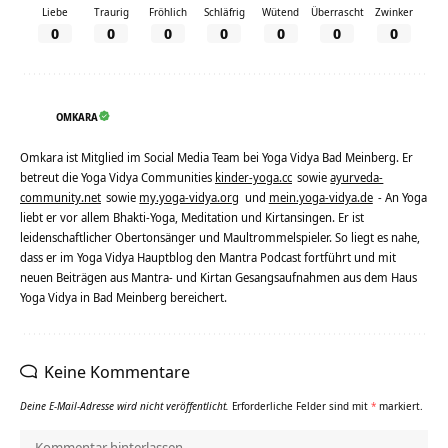
Liebe
Traurig
Fröhlich
Schläfrig
Wütend
Überrascht
Zwinker
0
0
0
0
0
0
0
OMKARA
Omkara ist Mitglied im Social Media Team bei Yoga Vidya Bad Meinberg. Er
betreut die Yoga Vidya Communities
kinder-yoga.cc
sowie
ayurveda-
community.net
sowie
my.yoga-vidya.org
und
mein.yoga-vidya.de
- An Yoga
liebt er vor allem Bhakti-Yoga, Meditation und Kirtansingen. Er ist
leidenschaftlicher Obertonsänger und Maultrommelspieler. So liegt es nahe,
dass er im Yoga Vidya Hauptblog den Mantra Podcast fortführt und mit
neuen Beiträgen aus Mantra- und Kirtan Gesangsaufnahmen aus dem Haus
Yoga Vidya in Bad Meinberg bereichert.
Keine Kommentare
Deine E-Mail-Adresse wird nicht veröffentlicht.
Erforderliche Felder sind mit
*
markiert.