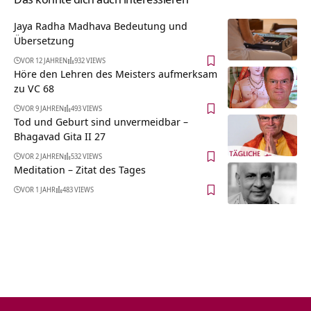
Jaya Radha Madhava Bedeutung und
Übersetzung
VOR 12 JAHREN
932 VIEWS
Höre den Lehren des Meisters aufmerksam
zu VC 68
VOR 9 JAHREN
493 VIEWS
Tod und Geburt sind unvermeidbar –
Bhagavad Gita II 27
VOR 2 JAHREN
532 VIEWS
Meditation – Zitat des Tages
VOR 1 JAHR
483 VIEWS