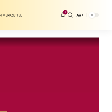
5
Aa
N MERKZETTEL
Größenänderung