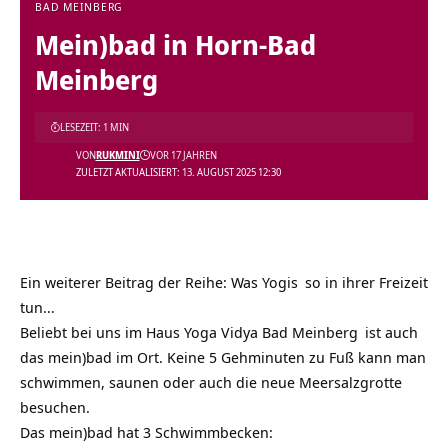
BAD MEINBERG
Mein)bad in Horn-Bad
Meinberg
LESEZEIT: 1 MIN
VON
RUKMINI
VOR 17 JAHREN
ZULETZT AKTUALISIERT: 13. AUGUST 2025 12:30
Ein weiterer Beitrag der Reihe: Was
Yogis
so in ihrer Freizeit
tun…
Beliebt bei uns im
Haus Yoga Vidya Bad Meinberg
ist auch
das mein)bad im Ort. Keine 5 Gehminuten zu Fuß kann man
schwimmen, saunen oder auch die neue Meersalzgrotte
besuchen.
Das mein)bad hat 3 Schwimmbecken: