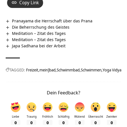
Copy Link
Pranayama die Herrschaft über das Prana
Die Beherrschung des Geistes
Meditation – Zitat des Tages
Meditation – Zitat des Tages
Japa Sadhana bei der Arbeit
TAGGED:
Freizeit
mein]bad
Schwimmbad
Schwimmen
Yoga Vidya
Dein Feedback?
Liebe
Traurig
Fröhlich
Schläfrig
Wütend
Überrascht
Zwinker
0
0
0
0
0
0
0