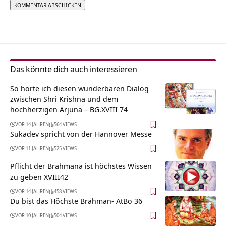
Alternative:
Das könnte dich auch interessieren
So hörte ich diesen wunderbaren Dialog
zwischen Shri Krishna und dem
hochherzigen Arjuna – BG.XVIII 74
VOR 14 JAHREN
564 VIEWS
Sukadev spricht von der Hannover Messe
VOR 11 JAHREN
525 VIEWS
Pflicht der Brahmana ist höchstes Wissen
zu geben XVIII42
VOR 14 JAHREN
458 VIEWS
Du bist das Höchste Brahman- AtBo 36
VOR 10 JAHREN
504 VIEWS