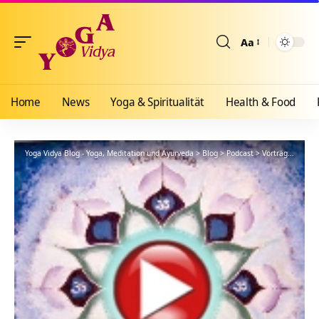
Aa
Größenänderun
Home
News
Yoga & Spiritualität
Health & Food
Yoga Vidya Blog - Yoga, Meditation und Ayurveda
>
Blog
>
Podcast
>
Vorträge
>
Diene