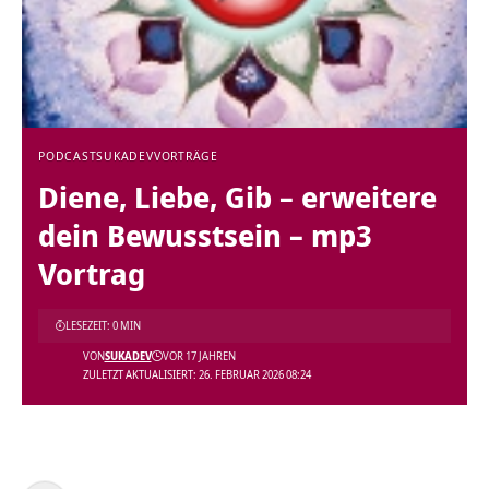
PODCAST
SUKADEV
VORTRÄGE
Diene, Liebe, Gib – erweitere
dein Bewusstsein – mp3
Vortrag
LESEZEIT: 0 MIN
VON
SUKADEV
VOR 17 JAHREN
ZULETZT AKTUALISIERT: 26. FEBRUAR 2026 08:24