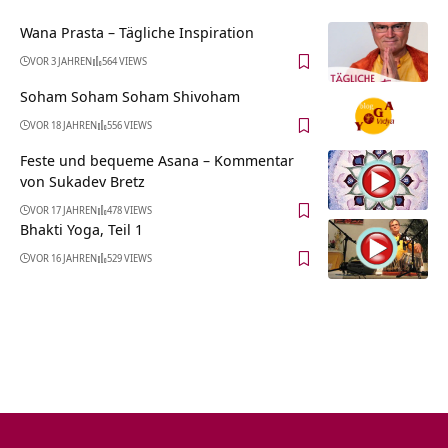
Wana Prasta – Tägliche Inspiration
VOR 3 JAHREN
564 VIEWS
Soham Soham Soham Shivoham
VOR 18 JAHREN
556 VIEWS
Feste und bequeme Asana – Kommentar
von Sukadev Bretz
VOR 17 JAHREN
478 VIEWS
Bhakti Yoga, Teil 1
VOR 16 JAHREN
529 VIEWS