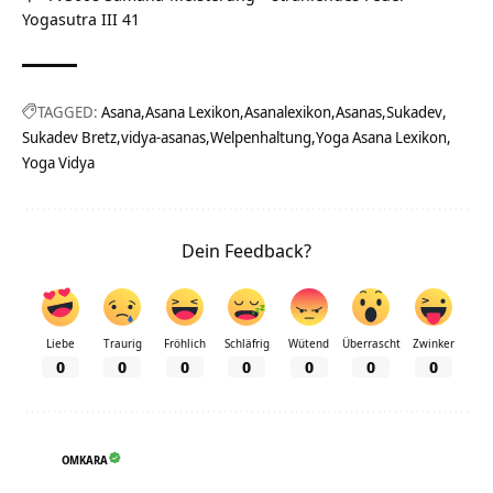
Yogasutra III 41
TAGGED:
Asana
Asana Lexikon
Asanalexikon
Asanas
Sukadev
Sukadev Bretz
vidya-asanas
Welpenhaltung
Yoga Asana Lexikon
Yoga Vidya
Dein Feedback?
Liebe
Traurig
Fröhlich
Schläfrig
Wütend
Überrascht
Zwinker
0
0
0
0
0
0
0
OMKARA