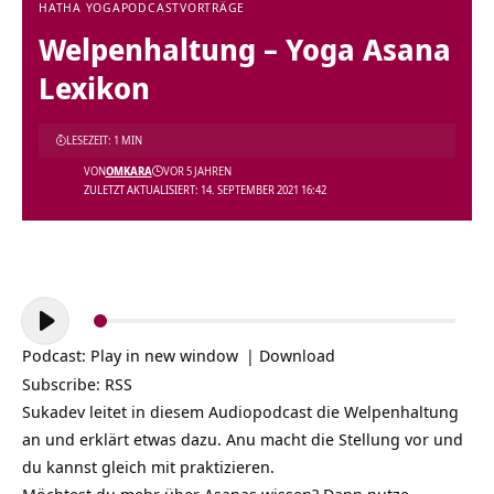
HATHA YOGA
PODCAST
VORTRÄGE
Welpenhaltung – Yoga Asana
Lexikon
LESEZEIT: 1 MIN
VON
OMKARA
VOR 5 JAHREN
ZULETZT AKTUALISIERT: 14. SEPTEMBER 2021 16:42
Audio-
Player
Podcast:
Play in new window
|
Download
Subscribe:
RSS
Sukadev leitet in diesem Audiopodcast die Welpenhaltung
an und erklärt etwas dazu. Anu macht die Stellung vor und
du kannst gleich mit praktizieren.