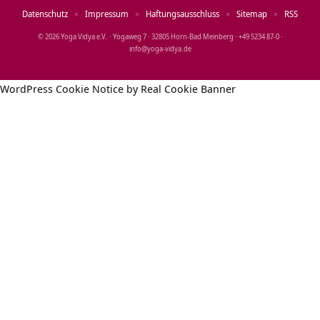
Datenschutz
Impressum
Haftungsausschluss
Sitemap
RSS
© 2026 Yoga Vidya e.V. · Yogaweg 7 · 32805 Horn‑Bad Meinberg · +49 5234 87‑0 ·
info@yoga‑vidya.de
WordPress Cookie Notice by Real Cookie Banner