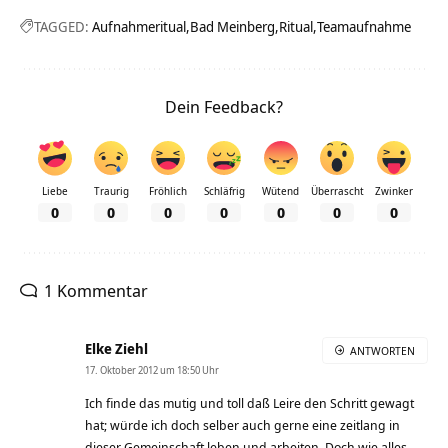
TAGGED:
Aufnahmeritual
Bad Meinberg
Ritual
Teamaufnahme
Dein Feedback?
Liebe
Traurig
Fröhlich
Schläfrig
Wütend
Überrascht
Zwinker
0
0
0
0
0
0
0
1 Kommentar
Elke Ziehl
ANTWORTEN
17. Oktober 2012 um 18:50 Uhr
Ich finde das mutig und toll daß Leire den Schritt gewagt
hat; würde ich doch selber auch gerne eine zeitlang in
dieser Gemeinschaft leben und arbeiten. Doch wie alles