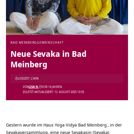
BAD MEINBERG
GEMEINSCHAFT
Neue Sevaka in Bad
Meinberg
LESEZEIT: 2 MIN
VON
LISA N.
VOR 14 JAHREN
ZULETZT AKTUALISIERT: 12. AUGUST 2025 13:55
Gestern wurde im
Haus Yoga Vidya Bad Meinberg
, in der
Sevakaversammlung, eine neue Sevakasin (Sevaka)