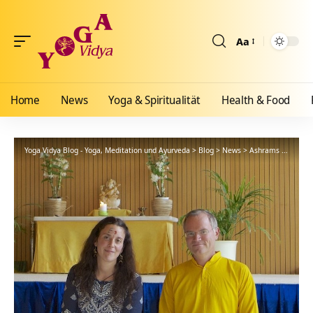
Aa
Größenänderun
Home
News
Yoga & Spiritualität
Health & Food
Yoga Vidya Blog - Yoga, Meditation und Ayurveda
>
Blog
>
News
>
Ashrams
>
Bad Me