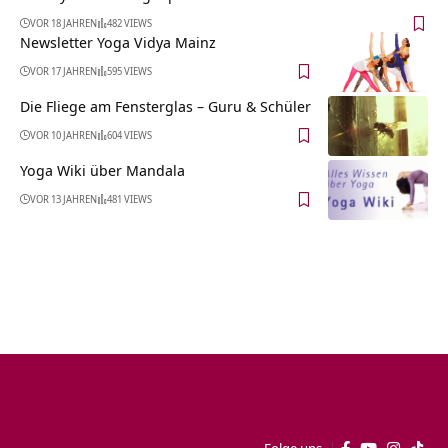
VOR 18 JAHREN
482 VIEWS
Newsletter Yoga Vidya Mainz
VOR 17 JAHREN
595 VIEWS
Die Fliege am Fensterglas – Guru & Schüler
VOR 10 JAHREN
604 VIEWS
Yoga Wiki über Mandala
VOR 13 JAHREN
481 VIEWS