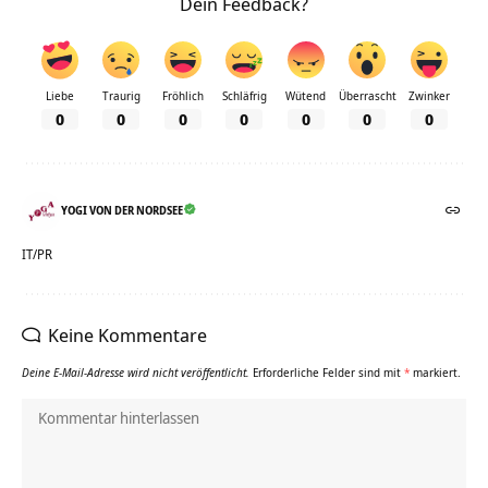
Dein Feedback?
Liebe
Traurig
Fröhlich
Schläfrig
Wütend
Überrascht
Zwinker
0
0
0
0
0
0
0
YOGI VON DER NORDSEE
IT/PR
Keine Kommentare
Deine E-Mail-Adresse wird nicht veröffentlicht.
Erforderliche Felder sind mit
*
markiert.