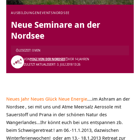
AUSBILDUNGEN
EVENTS
NORDSEE
Neue Seminare an der
Nordsee
LESEZEIT: 0 MIN
VON
YOGI VON DER NORDSEE
VOR 14 JAHREN
ZULETZT AKTUALISIERT: 3. JULI 2018 13:26
Neues Jahr Neues Glück Neue Energie
….im
Ashram an der
Nordsee
, sei mit uns und Atme Meersalz Aerosole mit
Sauerstoff und Prana in der schönen Natur des
Wangerlandes…Ihr könnt euch bei uns entspannen zb.
beim
Schweigeretreat
! am 06.-11.1.2013, dazwischen
Winterferienwochen!
oder am 13.- 18.1.2013
Retreat zur