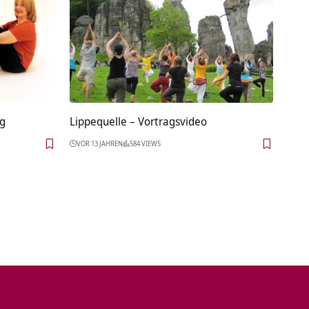
ng
Lippequelle‏‎ – Vortragsvideo
VOR 13 JAHREN
584 VIEWS