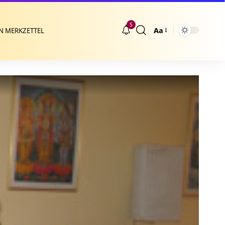
5
Aa
N MERKZETTEL
Größenänderung