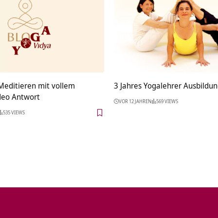
editieren mit vollem
3 Jahres Yogalehrer Ausbildu
deo Antwort
VOR 12 JAHREN
569 VIEWS
535 VIEWS