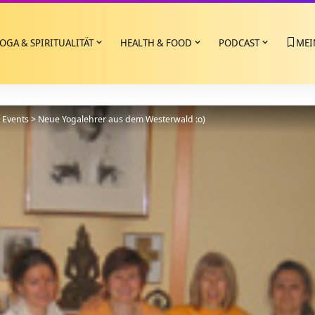
OGA & SPIRITUALITÄT
HEALTH & FOOD
PODCAST
MEI
>
Events
>
Neue Yogalehrer aus dem Westerwald :o)