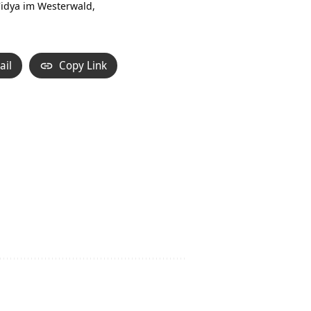
Vidya im Westerwald,
ail
Copy Link