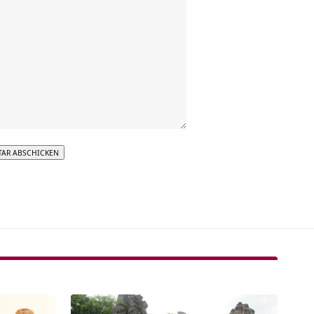
tive: