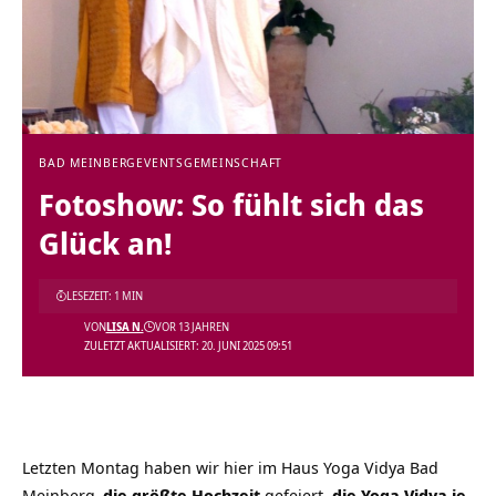
BAD MEINBERG
EVENTS
GEMEINSCHAFT
Fotoshow: So fühlt sich das
Glück an!
LESEZEIT: 1 MIN
VON
LISA N.
VOR 13 JAHREN
ZULETZT AKTUALISIERT: 20. JUNI 2025 09:51
Letzten Montag haben wir hier im
Haus Yoga Vidya Bad
Meinberg
die größte Hochzeit
gefeiert,
die Yoga Vidya je