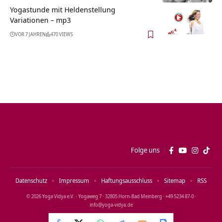
Yogastunde mit Heldenstellung
Variationen – mp3
VOR 7 JAHREN
470 VIEWS
Folge uns
Datenschutz
Impressum
Haftungsausschluss
Sitemap
RSS
© 2026 Yoga Vidya e.V. · Yogaweg 7 · 32805 Horn‑Bad Meinberg · +49 5234 87‑0 ·
info@yoga‑vidya.de