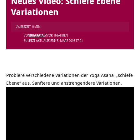
Neues Video: Schiefe Ebene
Variationen
LESEZEIT: 0 MIN
VON
BHARATA
VOR 16 JAHREN
ZULETZT AKTUALISIERT: 5. MÄRZ 2016 17:01
Probiere verschiedene Variationen der
Yoga Asana
„schiefe
Ebene“ aus. Sanftere und anstrengendere Variationen.