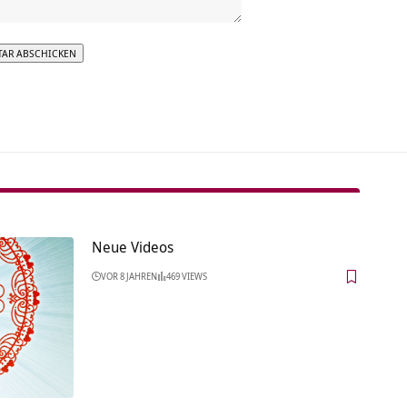
tive:
Neue Videos
VOR 8 JAHREN
469 VIEWS