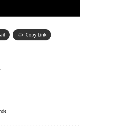
ail
Copy Link
r
nde