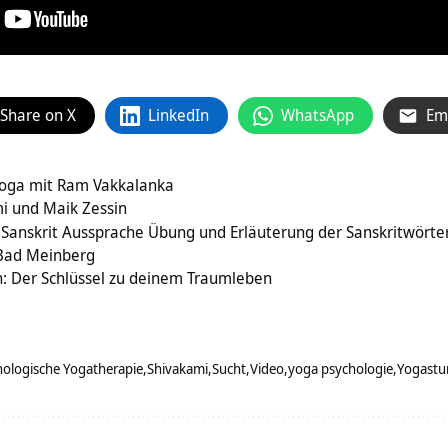
Share on X
LinkedIn
WhatsApp
Em
oga mit Ram Vakkalanka
i und Maik Zessin
Sanskrit Aussprache Übung und Erläuterung der Sanskritwörte
 Bad Meinberg
n: Der Schlüssel zu deinem Traumleben
hologische Yogatherapie
Shivakami
Sucht
Video
yoga psychologie
Yogastu