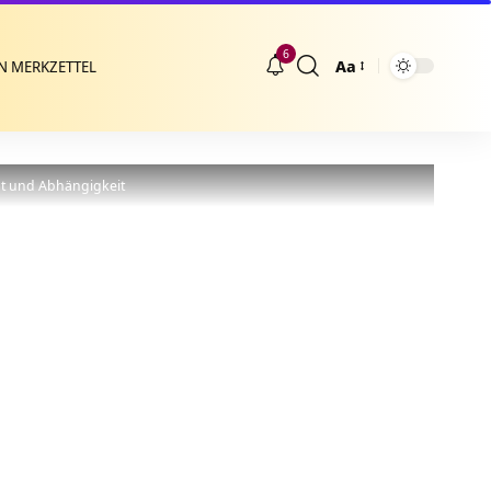
6
Aa
N MERKZETTEL
Größenänderung
ht und Abhängigkeit