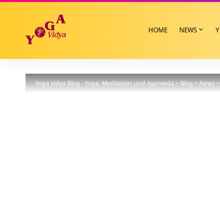
HOME
NEWS
Y
Yoga Vidya Blog - Yoga, Meditation und Ayurveda
>
Blog
>
News