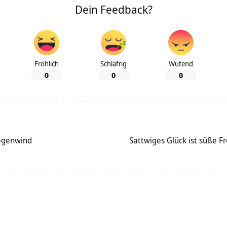
Dein Feedback?
Fröhlich
Schläfrig
Wütend
0
0
0
egenwind
Sattwiges Glück ist süße F