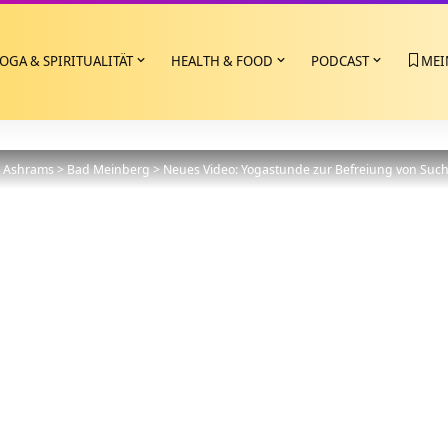
OGA & SPIRITUALITÄT
HEALTH & FOOD
PODCAST
MEI
>
Ashrams
>
Bad Meinberg
>
Neues Video: Yogastunde zur Befreiung von Suc