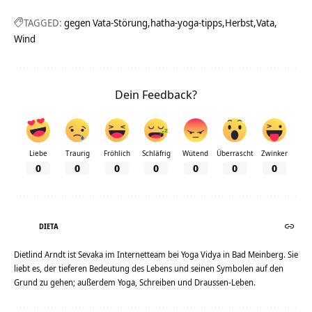
TAGGED:
gegen Vata-Störung
hatha-yoga-tipps
Herbst
Vata
Wind
Dein Feedback?
Liebe
Traurig
Fröhlich
Schläfrig
Wütend
Überrascht
Zwinker
0
0
0
0
0
0
0
DIETA
Dietlind Arndt ist Sevaka im Internetteam bei Yoga Vidya in Bad Meinberg. Sie
liebt es, der tieferen Bedeutung des Lebens und seinen Symbolen auf den
Grund zu gehen; außerdem Yoga, Schreiben und Draussen-Leben.