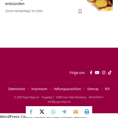
entzünden
VOR 4 MONATEN
7.5K VIEWS
Folge uns
Datenschutz
Impressum
Haftungsausschluss
Sitemap
RSS
© 2026 Yoga Vidya e.V. · Yogaweg 7 · 32805 Horn‑Bad Meinberg · +49 5234 87‑0 ·
info@yoga‑vidya.de
WordPress Cookie Notice by Real Cookie Banner