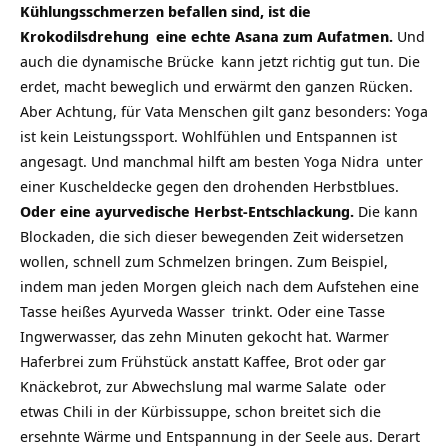
Kühlungsschmerzen befallen sind, ist die
Krokodilsdrehung
eine echte Asana zum Aufatmen.
Und
auch die dynamische
Brücke
kann jetzt richtig gut tun. Die
erdet, macht beweglich und erwärmt den ganzen Rücken.
Aber Achtung, für Vata Menschen gilt ganz besonders: Yoga
ist kein Leistungssport. Wohlfühlen und Entspannen ist
angesagt. Und manchmal hilft am besten
Yoga Nidra
unter
einer Kuscheldecke gegen den drohenden Herbstblues.
Oder eine ayurvedische Herbst-Entschlackung.
Die kann
Blockaden, die sich dieser bewegenden Zeit widersetzen
wollen, schnell zum Schmelzen bringen. Zum Beispiel,
indem man jeden Morgen gleich nach dem Aufstehen eine
Tasse heißes
Ayurveda Wasser
trinkt. Oder eine Tasse
Ingwerwasser, das zehn Minuten gekocht hat. Warmer
Haferbrei zum Frühstück anstatt Kaffee, Brot oder gar
Knäckebrot, zur Abwechslung mal
warme Salate
oder
etwas Chili in der Kürbissuppe, schon breitet sich die
ersehnte Wärme und Entspannung in der Seele aus. Derart