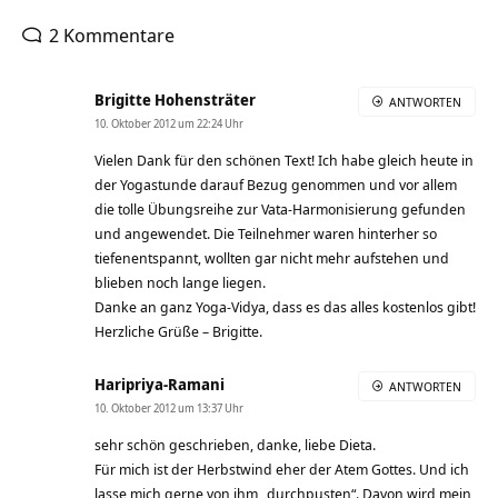
2 Kommentare
Brigitte Hohensträter
ANTWORTEN
10. Oktober 2012 um 22:24 Uhr
Vielen Dank für den schönen Text! Ich habe gleich heute in
der Yogastunde darauf Bezug genommen und vor allem
die tolle Übungsreihe zur Vata-Harmonisierung gefunden
und angewendet. Die Teilnehmer waren hinterher so
tiefenentspannt, wollten gar nicht mehr aufstehen und
blieben noch lange liegen.
Danke an ganz Yoga-Vidya, dass es das alles kostenlos gibt!
Herzliche Grüße – Brigitte.
Haripriya-Ramani
ANTWORTEN
10. Oktober 2012 um 13:37 Uhr
sehr schön geschrieben, danke, liebe Dieta.
Für mich ist der Herbstwind eher der Atem Gottes. Und ich
lasse mich gerne von ihm „durchpusten“. Davon wird mein