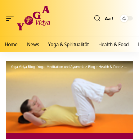
Aa
Größenänderun
Home
News
Yoga & Spiritualität
Health & Food
Yoga Vidya Blog - Yoga, Meditation und Ayurveda
>
Blog
>
Health & Food
>
Ayurveda