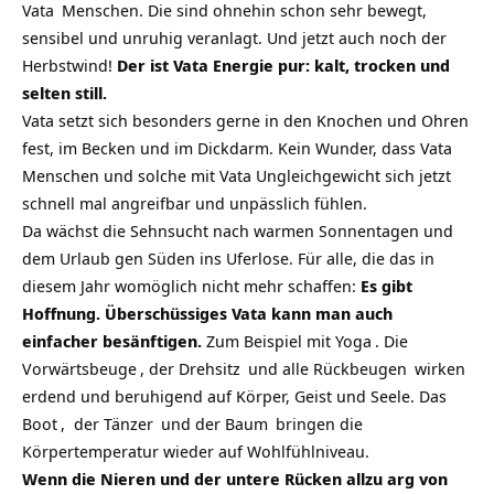
Vata
Menschen. Die sind ohnehin schon sehr bewegt,
sensibel und unruhig veranlagt. Und jetzt auch noch der
Herbstwind!
Der ist Vata Energie pur: kalt, trocken und
selten still.
Vata setzt sich besonders gerne in den Knochen und Ohren
fest, im Becken und im Dickdarm. Kein Wunder, dass Vata
Menschen und solche mit Vata Ungleichgewicht sich jetzt
schnell mal angreifbar und unpässlich fühlen.
Da wächst die Sehnsucht nach warmen Sonnentagen und
dem Urlaub gen Süden ins Uferlose. Für alle, die das in
diesem Jahr womöglich nicht mehr schaffen:
Es gibt
Hoffnung. Überschüssiges Vata kann man auch
einfacher besänftigen.
Zum Beispiel mit
Yoga
. Die
Vorwärtsbeuge
, der
Drehsitz
und alle
Rückbeugen
wirken
erdend und beruhigend auf Körper, Geist und Seele. Das
Boot
, der
Tänzer
und der
Baum
bringen die
Körpertemperatur wieder auf Wohlfühlniveau.
Wenn die Nieren und der untere Rücken allzu arg von