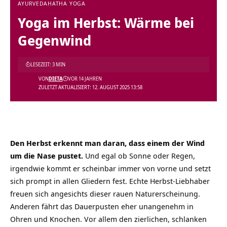
AYURVEDA
HATHA YOGA
Yoga im Herbst: Wärme bei
Gegenwind
LESEZEIT: 3 MIN
VON
DIETA
VOR 14 JAHREN
ZULETZT AKTUALISIERT: 12. AUGUST 2025 13:58
Den Herbst erkennt man daran, dass einem der Wind
um die Nase pustet.
Und egal ob Sonne oder Regen,
irgendwie kommt er scheinbar immer von vorne und setzt
sich prompt in allen Gliedern fest. Echte Herbst-Liebhaber
freuen sich angesichts dieser rauen Naturerscheinung.
Anderen fährt das Dauerpusten eher unangenehm in
Ohren und Knochen. Vor allem den zierlichen, schlanken