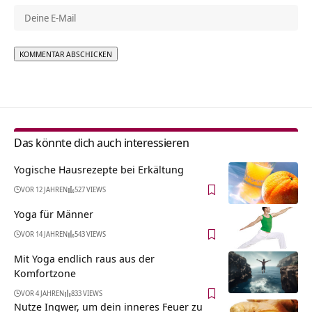
Alternative:
Das könnte dich auch interessieren
Yogische Hausrezepte bei Erkältung
VOR 12 JAHREN
527 VIEWS
Yoga für Männer
VOR 14 JAHREN
543 VIEWS
Mit Yoga endlich raus aus der
Komfortzone
VOR 4 JAHREN
833 VIEWS
Nutze Ingwer, um dein inneres Feuer zu