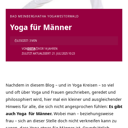
BAD MEINBERG
HATHA YOGA
WESTERWALD
Yoga für Männer
LESEZEIT: 3 MIN
VON
DIETA
VOR 14 JAHREN
ZULETZT AKTUALISIERT: 21. JULI 2025 10:23
Nachdem in diesem Blog – und in Yoga Kreisen – so viel
und oft über Yoga und Frauen geschrieben, geredet und
philosophiert wird, hier mal ein kleiner und ausgleichender
Hinweis für alle, die sich nicht angesprochen fühlen:
Es gibt
auch
Yoga
für Männer.
Wobei man – beziehungsweise
frau – sich an dieser Stelle doch nicht verkneifen kann zu
sagen, dass Yoga etwas für Männer ist. Grundsätzlich.