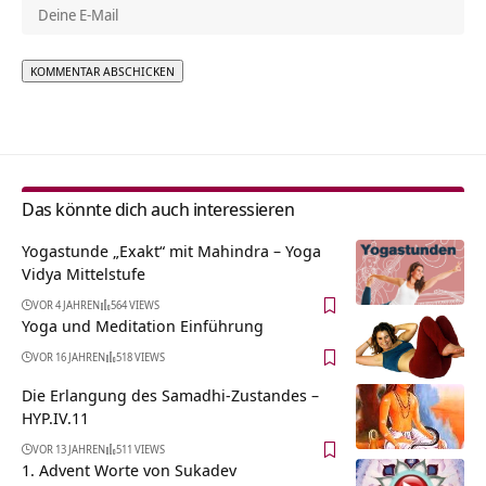
Alternative:
Das könnte dich auch interessieren
Yogastunde „Exakt“ mit Mahindra – Yoga
Vidya Mittelstufe
VOR 4 JAHREN
564 VIEWS
Yoga und Meditation Einführung
VOR 16 JAHREN
518 VIEWS
Die Erlangung des Samadhi-Zustandes –
HYP.IV.11
VOR 13 JAHREN
511 VIEWS
1. Advent Worte von Sukadev