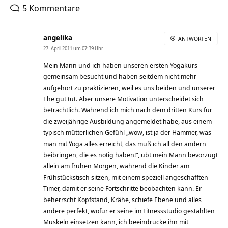
5 Kommentare
angelika
ANTWORTEN
27. April 2011 um 07:39 Uhr
Mein Mann und ich haben unseren ersten Yogakurs
gemeinsam besucht und haben seitdem nicht mehr
aufgehört zu praktizieren, weil es uns beiden und unserer
Ehe gut tut. Aber unsere Motivation unterscheidet sich
beträchtlich. Während ich mich nach dem dritten Kurs für
die zweijährige Ausbildung angemeldet habe, aus einem
typisch mütterlichen Gefühl „wow, ist ja der Hammer, was
man mit Yoga alles erreicht, das muß ich all den andern
beibringen, die es nötig haben!“, übt mein Mann bevorzugt
allein am frühen Morgen, während die Kinder am
Frühstückstisch sitzen, mit einem speziell angeschafften
Timer, damit er seine Fortschritte beobachten kann. Er
beherrscht Kopfstand, Krähe, schiefe Ebene und alles
andere perfekt, wofür er seine im Fitnessstudio gestählten
Muskeln einsetzen kann, ich beeindrucke ihn mit