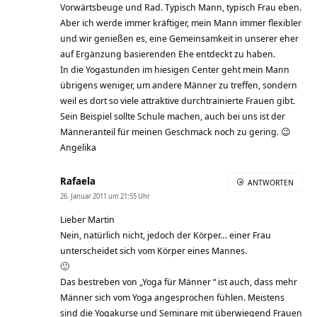
Vorwärtsbeuge und Rad. Typisch Mann, typisch Frau eben.
Aber ich werde immer kräftiger, mein Mann immer flexibler
und wir genießen es, eine Gemeinsamkeit in unserer eher
auf Ergänzung basierenden Ehe entdeckt zu haben.
In die Yogastunden im hiesigen Center geht mein Mann
übrigens weniger, um andere Männer zu treffen, sondern
weil es dort so viele attraktive durchtrainierte Frauen gibt.
Sein Beispiel sollte Schule machen, auch bei uns ist der
Männeranteil für meinen Geschmack noch zu gering. 😉
Angelika
Rafaela
ANTWORTEN
26. Januar 2011 um 21:55 Uhr
Lieber Martin
Nein, natürlich nicht, jedoch der Körper… einer Frau
unterscheidet sich vom Körper eines Mannes.
🙂
Das bestreben von „Yoga für Männer “ ist auch, dass mehr
Männer sich vom Yoga angesprochen fühlen. Meistens
sind die Yogakurse und Seminare mit überwiegend Frauen